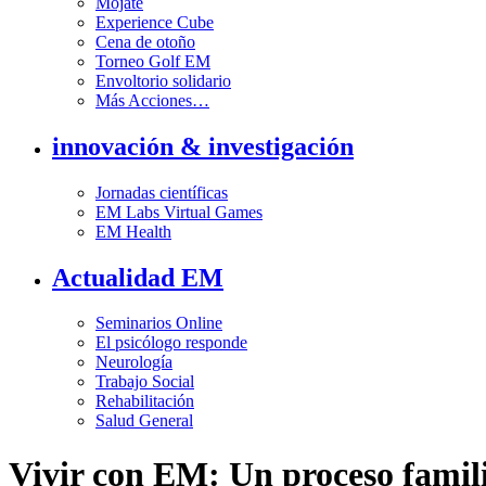
Mójate
Experience Cube
Cena de otoño
Torneo Golf EM
Envoltorio solidario
Más Acciones…
innovación & investigación
Jornadas científicas
EM Labs Virtual Games
EM Health
Actualidad EM
Seminarios Online
El psicólogo responde
Neurología
Trabajo Social
Rehabilitación
Salud General
Vivir con EM: Un proceso famil