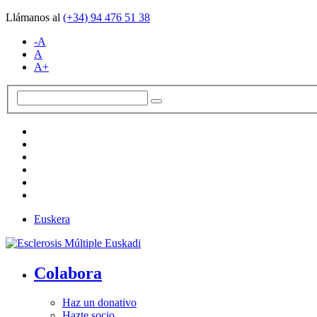
Llámanos al
(+34)
94 476 51 38
-A
A
A+
Euskera
Colabora
Haz un donativo
Hazte socio