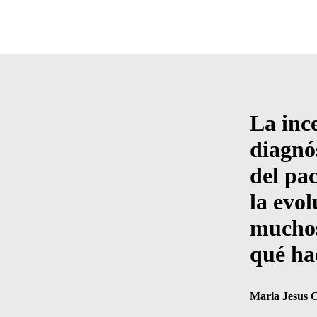
La inc
diagnós
del pac
la evo
muchos
qué ha
Maria Jesus 