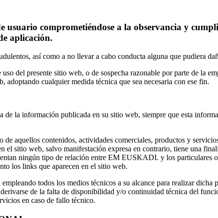
de usuario comprometiéndose a la observancia y cumplim
de aplicación.
raudulentos, así como a no llevar a cabo conducta alguna que pudiera 
e uso del presente sitio web, o de sospecha razonable por parte de la
web, adoptando cualquier medida técnica que sea necesaria con ese fin.
e la información publicada en su sitio web, siempre que esta informac
aquellos contenidos, actividades comerciales, productos y servicios q
s en el sitio web, salvo manifestación expresa en contrario, tiene una f
resentan ningún tipo de relación entre EM EUSKADI. y los particular
nto los links que aparecen en el sitio web.
mpleando todos los medios técnicos a su alcance para realizar dicha
n derivarse de la falta de disponibilidad y/o continuidad técnica del f
rvicios en caso de fallo técnico.