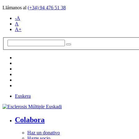
Llámanos al
(+34)
94 476 51 38
-A
A
A+
Euskera
Colabora
Haz un donativo
Hazte socio