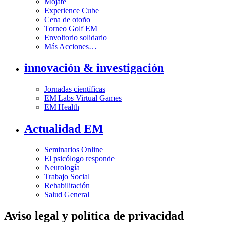
Mójate
Experience Cube
Cena de otoño
Torneo Golf EM
Envoltorio solidario
Más Acciones…
innovación & investigación
Jornadas científicas
EM Labs Virtual Games
EM Health
Actualidad EM
Seminarios Online
El psicólogo responde
Neurología
Trabajo Social
Rehabilitación
Salud General
Aviso legal y política de privacidad