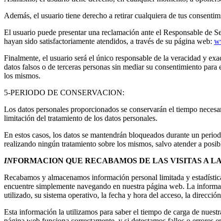
Además, el usuario tiene derecho a retirar cualquiera de tus consentimi
El usuario puede presentar una reclamación ante el Responsable de S
hayan sido satisfactoriamente atendidos, a través de su página web:
w
Finalmente, el usuario será el único responsable de la veracidad 
datos falsos o de terceras personas sin mediar su consentimiento para 
los mismos.
5-PERIODO DE CONSERVACION:
Los datos personales proporcionados se conservarán el tiempo necesario
limitación del tratamiento de los datos personales.
En estos casos, los datos se mantendrán bloqueados durante un period
realizando ningún tratamiento sobre los mismos, salvo atender a posib
IN
FORMACION QUE RECABAMOS DE LAS VISITAS A L
Recabamos y almacenamos información personal limitada y estadísticas 
encuentre simplemente navegando en nuestra página web. La informació
utilizado, su sistema operativo, la fecha y hora del acceso, la direcc
Esta información la utilizamos para saber el tiempo de carga de nuestra
página web funciona correctamente, y si detectamos fallos o errores en