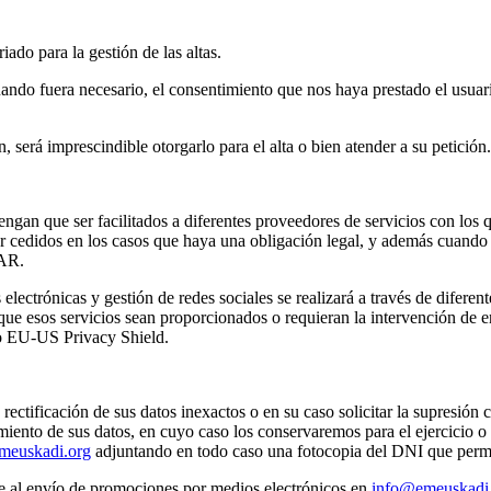
iado para la gestión de las altas.
cuando fuera necesario, el consentimiento que nos haya prestado el usu
, será imprescindible otorgarlo para el alta o bien atender a su petición.
 tengan que ser facilitados a diferentes proveedores de servicios con lo
 cedidos en los casos que haya una obligación legal, y además cuando s
AR.
ectrónicas y gestión de redes sociales se realizará a través de diferent
que esos servicios sean proporcionados o requieran la intervención de e
do EU-US Privacy Shield.
a rectificación de sus datos inexactos o en su caso solicitar la supresión
tamiento de sus datos, en cuyo caso los conservaremos para el ejercicio o
meuskadi.org
adjuntando en todo caso una fotocopia del DNI que permit
e al envío de promociones por medios electrónicos en
info@emeuskadi