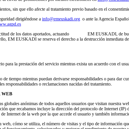
entos, sin que ello afecte al tratamiento previo basado en el consentimi
eguridad dirigiéndose a
info@emeuskadi.org
o ante la Agencia Español
ww.agpd.es
y exactitud de los datos aportados, actuando EM EUSKADI, de buena 
ello, EM EUSKADI se reserva el derecho a la destrucción inmediata de los
 para la prestación del servicio mientras exista un acuerdo con el usua
o de tiempo mientras puedan derivarse responsabilidades o para dar cum
les responsabilidades o reclamaciones nacidas del tratamiento.
A WEB
globales anónimas de todos aquellos usuarios que visitan nuestra web, 
n que recabamos incluye la dirección del protocolo de Internet (IP) d
ión de Internet de la web por la que accede el usuario y también informac
 web, cómo se utiliza, el número de visitas y el tipo de información que
 el funcionamiento, solucionarlos y mejorar el rendimiento de nuestra w