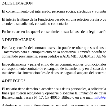
2-LEGITIMACION
El consentimiento del interesado, personas socias, afectados y voluntar
El interés legítimo de la Fundación basado en una relación previa o 
atender a su solicitud, consulta o comentario.
En los casos en los que el consentimiento sea la base de la legitimación
3-DESTINATARIOS
Para la ejecución del contrato o servicio puede resultar que sus datos
Tratamiento para el cumplimiento de la normativa. También podrán ser
consentido previamente, serán cedidos a ADEMBI, ADEMGI, AEM
Específicamente y para el envío de las comunicaciones promocionales el
correspondiente contrato de encargado de tratamiento y en el caso de 
transferencias internacionales de datos se hagan al amparo del acuer
4-DERECHOS
El usuario tiene derecho a acceder a sus datos personales, a solicitar l
fines que fueron recogidos y oponerse o solicitar la limitación de tra
Ibarrekolanda trasera Nº 17, CP 48015, Bilbao o en el e-mail:
info@e
Asimismo, el usuario tiene derecho, en cualquier momento, a oponers