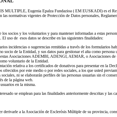
SONAL
ULTIPLE, Eugenia Epalza Fundazioa ( EM EUSKADI) es el Responsab
 en las normativas vigentes de Protección de Datos personales, Regla
os socios y los voluntarios y para mantener informadas a estas person
. El uso de esos datos se describe en las siguientes finalidades:
arios incidencias o sugerencias remitidas a través de los formularios ha
o socio de la Entidad, y sus datos para gestionar el alta como persona 
o de estas Asociaciones ADEMBI, ADENGI, AEMAR, o Asociaciones de o
como voluntario de la Entidad.
ación relativa a los certificados de donativos para presentar en la Dec
ofrecidos por este medio o por redes sociales, a los que usted previament
sociales, ni se elaborarán perfiles de las personas usuarias sin el conse
vés de la página web.
 usuarios en la misma.
sado se emplean para las finalidades anteriormente descritas y las cat
er derivarle a la Asociación de Esclerósis Múltiple de su provincia, con