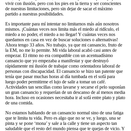
vivir con ilusión, pero con los pies en la tierra y ser conscientes
de nuestras limitaciones, pero sin dejar de sacar el máximo
partido a nuestras posibilidades.
Es importante para mí intentar no limitarnos más aún nosotros
mismos. ¡Cuántas veces nos limita más el miedo al ridículo, el
miedo a no poder, el miedo a no llegar! Y cuántas veces nos
quedamos en casa en vez de buscar soluciones o alternativas!
Ahora tengo 33 años. No trabajo, ya que mi cansancio, fruto de
la EM, no me lo permite. Mi vida laboral acabó casi antes de
empezar. El ritmo no era compatible con un acentuadísimo
cansancio que yo empezaba a manifestar y que destruyó
rápidamente mi ilusión de trabajar como orientadora laboral de
personas con discapacidad. El cansancio se hizo tan patente que
tenía que pasar muchas horas al día tumbada en el sofá para
luego poder permitirme el lujo de salir a tomar un café.
Actividades tan sencillas como lavarse y secarse el pelo suponían
un gran cansancio y requerían de un descanso de al menos media
hora. Incluso en ocasiones necesitaba ir al sofá entre plato y plato
de una comida.
No estamos hablando de un cansancio normal sino de una fatiga
que te limita tu vida. Pero es algo que no se ve, y luego, una se
pinta y se pone ‘mona’ y sale a la calle y tiene un aspecto tan
saludable que el resto del mundo piensa que te quejas de vicio. Y