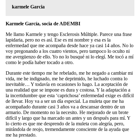
karmele Garcia
Karmele García, socia de ADEMBI
Me llamo Karmele y tengo Esclerosis Múltiple. Parece una frase
lapidaria, pero no es así. Ese es mi nombre y esa es la
enfermedad que me acompaña desde hace ya casi 14 años. No lo
voy pregonando a los cuatro vientos, pero tampoco lo oculto ni
me avergüenzo de ello. Yo no lo busqué ni lo elegí. Me tocó a mí
como le podía haber tocado a otro.
Durante este tiempo me he rebelado, me he negado a cambiar mi
vida, me he indignado, me he deprimido, he luchado contra lo
inevitable… Y todavía en ocasiones lo hago. La aceptación de
una realidad que se impone es dura y costosa. Y la adaptación a
la incertidumbre que esta ‘caprichosa’ enfermedad exige es difícil
de llevar. Hoy va a ser un día especial. La muleta que me ha
acompañado durante casi 3 años va a descansar dentro de un
armario. De momento no la necesito. He mejorado de un brote
difícil y largo que ha marcado un antes y un después para mí. Y
lo cierto es que me desprendo de la muleta con alegría, pero,
mirándola de reojo, tremendamente consciente de la ayuda que
me ha prestado.