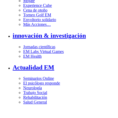
Mójate
Experience Cube
Cena de otoño
Torneo Golf EM
Envoltorio solidario
Más Acciones…
innovación & investigación
Jornadas científicas
EM Labs Virtual Games
EM Health
Actualidad EM
Seminarios Online
El psicólogo responde
Neurología
Trabajo Social
Rehabilitación
Salud General