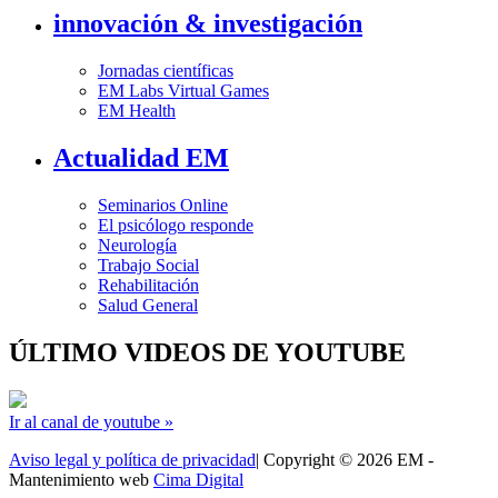
innovación & investigación
Jornadas científicas
EM Labs Virtual Games
EM Health
Actualidad EM
Seminarios Online
El psicólogo responde
Neurología
Trabajo Social
Rehabilitación
Salud General
ÚLTIMO VIDEOS DE YOUTUBE
Ir al canal de youtube »
Aviso legal y política de privacidad
| Copyright © 2026 EM -
Mantenimiento web
Cima Digital