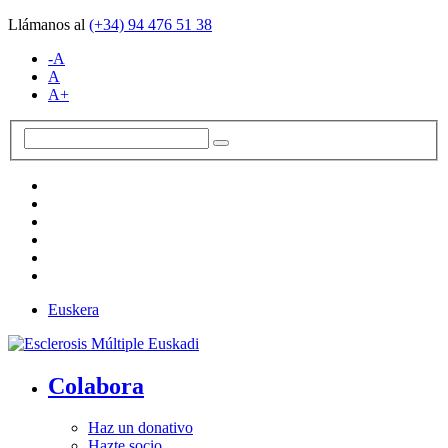
Llámanos al
(+34)
94 476 51 38
-A
A
A+
Euskera
Colabora
Haz un donativo
Hazte socio