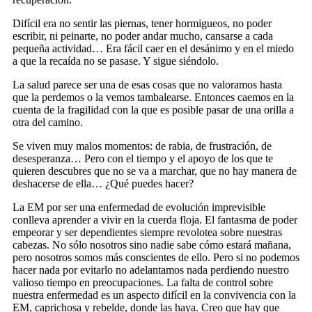
Difícil era no sentir las piernas, tener hormigueos, no poder
escribir, ni peinarte, no poder andar mucho, cansarse a cada
pequeña actividad… Era fácil caer en el desánimo y en el miedo
a que la recaída no se pasase. Y sigue siéndolo.
La salud parece ser una de esas cosas que no valoramos hasta
que la perdemos o la vemos tambalearse. Entonces caemos en la
cuenta de la fragilidad con la que es posible pasar de una orilla a
otra del camino.
Se viven muy malos momentos: de rabia, de frustración, de
desesperanza… Pero con el tiempo y el apoyo de los que te
quieren descubres que no se va a marchar, que no hay manera de
deshacerse de ella… ¿Qué puedes hacer?
La EM por ser una enfermedad de evolución imprevisible
conlleva aprender a vivir en la cuerda floja. El fantasma de poder
empeorar y ser dependientes siempre revolotea sobre nuestras
cabezas. No sólo nosotros sino nadie sabe cómo estará mañana,
pero nosotros somos más conscientes de ello. Pero si no podemos
hacer nada por evitarlo no adelantamos nada perdiendo nuestro
valioso tiempo en preocupaciones. La falta de control sobre
nuestra enfermedad es un aspecto difícil en la convivencia con la
EM, caprichosa y rebelde, donde las haya. Creo que hay que