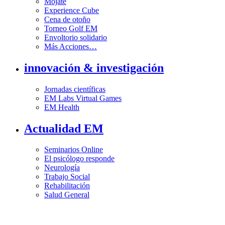
Mójate
Experience Cube
Cena de otoño
Torneo Golf EM
Envoltorio solidario
Más Acciones…
innovación & investigación
Jornadas científicas
EM Labs Virtual Games
EM Health
Actualidad EM
Seminarios Online
El psicólogo responde
Neurología
Trabajo Social
Rehabilitación
Salud General