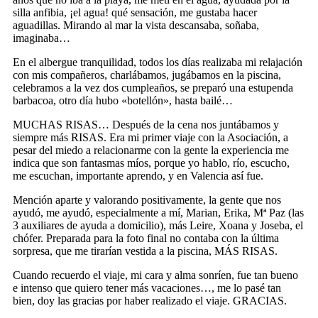
silla anfibia, ¡el agua! qué sensación, me gustaba hacer
aguadillas. Mirando al mar la vista descansaba, soñaba,
imaginaba…
En el albergue tranquilidad, todos los días realizaba mi relajación
con mis compañeros, charlábamos, jugábamos en la piscina,
celebramos a la vez dos cumpleaños, se preparó una estupenda
barbacoa, otro día hubo «botellón», hasta bailé…
MUCHAS RISAS… Después de la cena nos juntábamos y
siempre más RISAS. Era mi primer viaje con la Asociación, a
pesar del miedo a relacionarme con la gente la experiencia me
indica que son fantasmas míos, porque yo hablo, río, escucho,
me escuchan, importante aprendo, y en Valencia así fue.
Mención aparte y valorando positivamente, la gente que nos
ayudó, me ayudó, especialmente a mí, Marian, Erika, Mª Paz (las
3 auxiliares de ayuda a domicilio), más Leire, Xoana y Joseba, el
chófer. Preparada para la foto final no contaba con la última
sorpresa, que me tirarían vestida a la piscina, MÁS RISAS.
Cuando recuerdo el viaje, mi cara y alma sonríen, fue tan bueno
e intenso que quiero tener más vacaciones…, me lo pasé tan
bien, doy las gracias por haber realizado el viaje. GRACIAS.