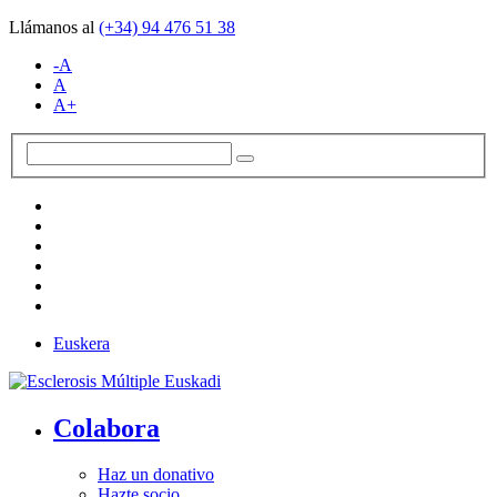
Llámanos al
(+34)
94 476 51 38
-A
A
A+
Euskera
Colabora
Haz un donativo
Hazte socio