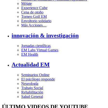
Mójate
Experience Cube
Cena de otoño
Torneo Golf EM
Envoltorio solidario
Más Acciones…
innovación & investigación
Jornadas científicas
EM Labs Virtual Games
EM Health
Actualidad EM
Seminarios Online
El psicólogo responde
Neurología
Trabajo Social
Rehabilitación
Salud General
ÚLTIMO VIDEOS DE YOUTUBE