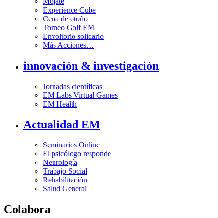
Mójate
Experience Cube
Cena de otoño
Torneo Golf EM
Envoltorio solidario
Más Acciones…
innovación & investigación
Jornadas científicas
EM Labs Virtual Games
EM Health
Actualidad EM
Seminarios Online
El psicólogo responde
Neurología
Trabajo Social
Rehabilitación
Salud General
Colabora