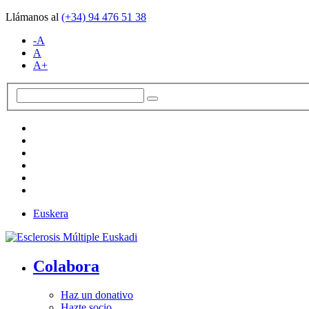
Llámanos al
(+34)
94 476 51 38
-A
A
A+
Euskera
Colabora
Haz un donativo
Hazte socio