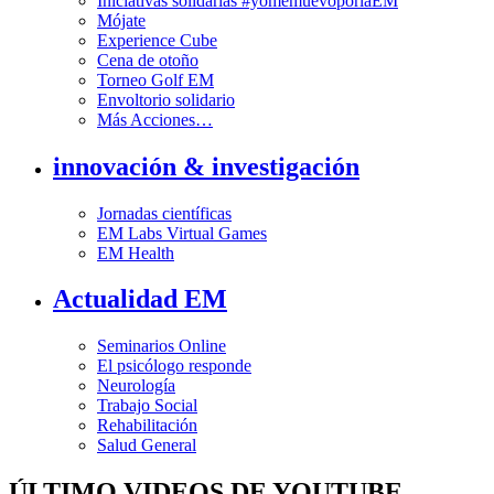
Iniciativas solidarias #yomemuevoporlaEM
Mójate
Experience Cube
Cena de otoño
Torneo Golf EM
Envoltorio solidario
Más Acciones…
innovación & investigación
Jornadas científicas
EM Labs Virtual Games
EM Health
Actualidad EM
Seminarios Online
El psicólogo responde
Neurología
Trabajo Social
Rehabilitación
Salud General
ÚLTIMO VIDEOS DE YOUTUBE