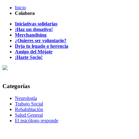
Inicio
Colabora
Iniciativas solidarias
¡Haz un donativo!
Merchandising
¿Quieres ser voluntario?
Deja tu legado o herencia
Amigo del Mójate
¡Hazte Socio!
Categorías
Neurología
Trabajo Social
Rehabilitación
Salud General
El psicólogo responde