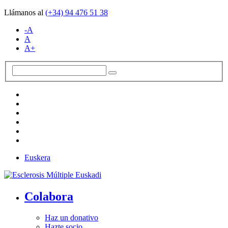
Llámanos al
(+34)
94 476 51 38
-A
A
A+
Euskera
Colabora
Haz un donativo
Hazte socio