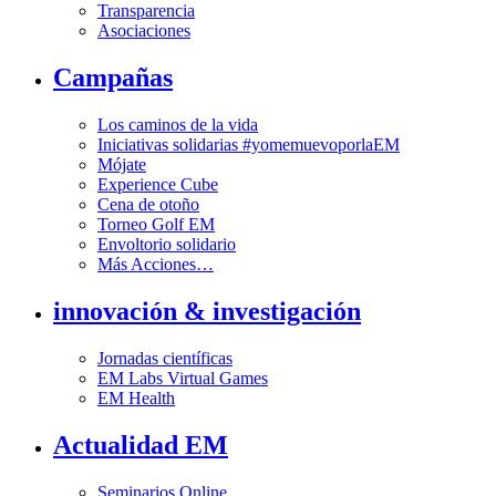
Transparencia
Asociaciones
Campañas
Los caminos de la vida
Iniciativas solidarias #yomemuevoporlaEM
Mójate
Experience Cube
Cena de otoño
Torneo Golf EM
Envoltorio solidario
Más Acciones…
innovación & investigación
Jornadas científicas
EM Labs Virtual Games
EM Health
Actualidad EM
Seminarios Online