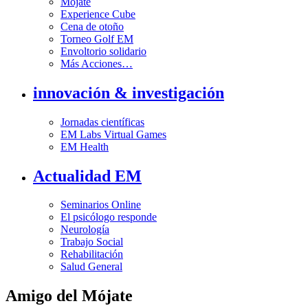
Mójate
Experience Cube
Cena de otoño
Torneo Golf EM
Envoltorio solidario
Más Acciones…
innovación & investigación
Jornadas científicas
EM Labs Virtual Games
EM Health
Actualidad EM
Seminarios Online
El psicólogo responde
Neurología
Trabajo Social
Rehabilitación
Salud General
Amigo del Mójate