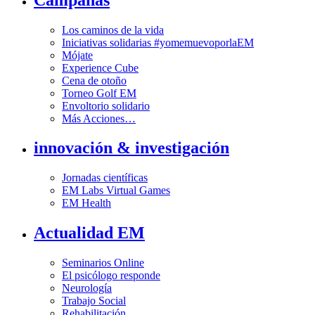
Los caminos de la vida
Iniciativas solidarias #yomemuevoporlaEM
Mójate
Experience Cube
Cena de otoño
Torneo Golf EM
Envoltorio solidario
Más Acciones…
innovación & investigación
Jornadas científicas
EM Labs Virtual Games
EM Health
Actualidad EM
Seminarios Online
El psicólogo responde
Neurología
Trabajo Social
Rehabilitación