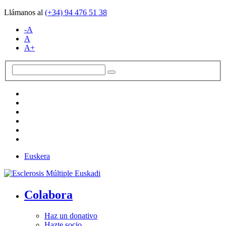
Llámanos al
(+34)
94 476 51 38
-A
A
A+
Euskera
Colabora
Haz un donativo
Hazte socio