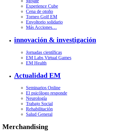
Mójate
Experience Cube
Cena de otoño
Torneo Golf EM
Envoltorio solidario
Más Acciones…
innovación & investigación
Jornadas científicas
EM Labs Virtual Games
EM Health
Actualidad EM
Seminarios Online
El psicólogo responde
Neurología
Trabajo Social
Rehabilitación
Salud General
Merchandising