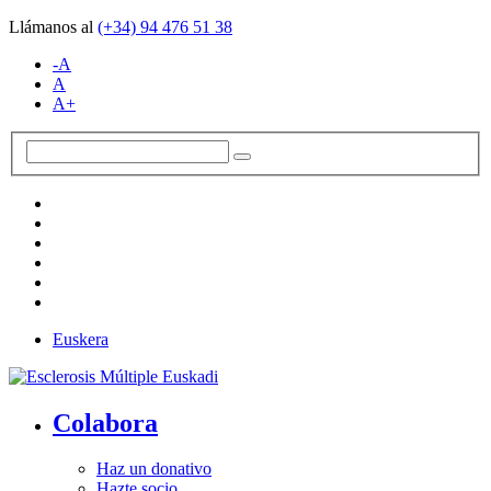
Llámanos al
(+34)
94 476 51 38
-A
A
A+
Euskera
Colabora
Haz un donativo
Hazte socio