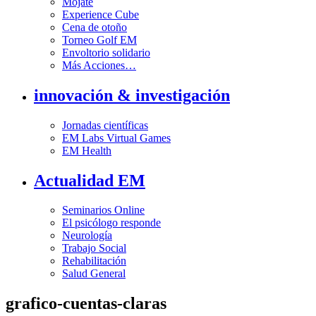
Mójate
Experience Cube
Cena de otoño
Torneo Golf EM
Envoltorio solidario
Más Acciones…
innovación & investigación
Jornadas científicas
EM Labs Virtual Games
EM Health
Actualidad EM
Seminarios Online
El psicólogo responde
Neurología
Trabajo Social
Rehabilitación
Salud General
grafico-cuentas-claras