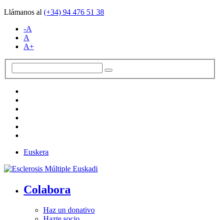
Llámanos al
(+34)
94 476 51 38
-A
A
A+
Euskera
Colabora
Haz un donativo
Hazte socio