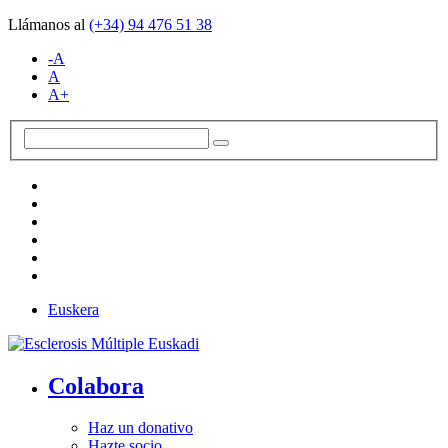
Llámanos al
(+34)
94 476 51 38
-A
A
A+
Euskera
Colabora
Haz un donativo
Hazte socio