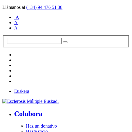
Llámanos al
(+34)
94 476 51 38
-A
A
A+
Euskera
Colabora
Haz un donativo
Hazte socio