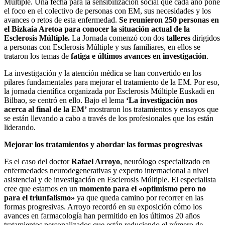
Múltiple. Una fecha para la sensibilización social que cada año pone
el foco en el colectivo de personas con EM, sus necesidades y los
avances o retos de esta enfermedad.
Se reunieron 250 personas en
el Bizkaia Aretoa para conocer la situación actual de la
Esclerosis Múltiple.
La Jornada comenzó con dos
talleres
dirigidos
a personas con Esclerosis Múltiple y sus familiares, en ellos se
trataron los temas de
fatiga e últimos avances en investigación
.
La investigación y la atención médica se han convertido en los
pilares fundamentales para mejorar el tratamiento de la EM. Por eso,
la jornada científica organizada por Esclerosis Múltiple Euskadi en
Bilbao, se centró en ello. Bajo el lema
‘La investigación nos
acerca al final de la EM’
mostraron los tratamientos y ensayos que
se están llevando a cabo a través de los profesionales que los están
liderando.
Mejorar los tratamientos y abordar las formas progresivas
Es el caso del doctor
Rafael Arroyo
, neurólogo especializado en
enfermedades neurodegenerativas y experto internacional a nivel
asistencial y de investigación en Esclerosis Múltiple. El especialista
cree que estamos en un
momento para el «optimismo pero no
para el triunfalismo»
ya que queda camino por recorrer en las
formas progresivas. Arroyo recordó en su exposición cómo los
avances en farmacología han permitido en los últimos 20 años
tratamientos personalizados que están reduciendo el número de