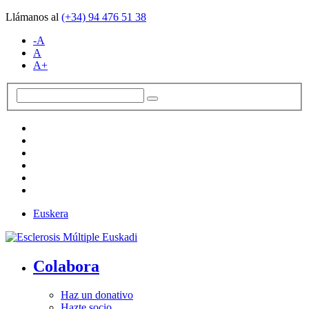
Llámanos al
(+34)
94 476 51 38
-A
A
A+
Euskera
Colabora
Haz un donativo
Hazte socio