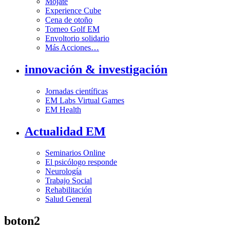
Mójate
Experience Cube
Cena de otoño
Torneo Golf EM
Envoltorio solidario
Más Acciones…
innovación & investigación
Jornadas científicas
EM Labs Virtual Games
EM Health
Actualidad EM
Seminarios Online
El psicólogo responde
Neurología
Trabajo Social
Rehabilitación
Salud General
boton2