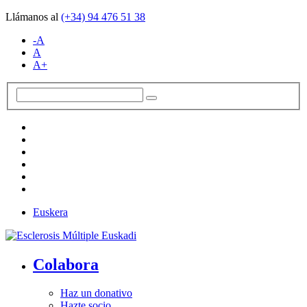
Llámanos al
(+34)
94 476 51 38
-A
A
A+
Euskera
Colabora
Haz un donativo
Hazte socio