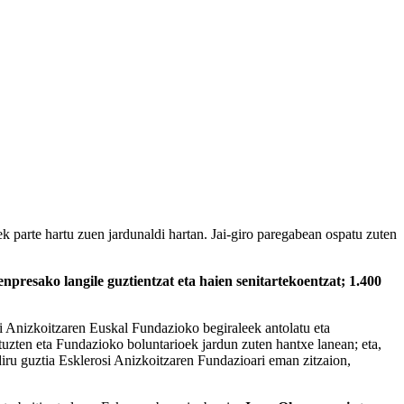
ek parte hartu zuen jardunaldi hartan. Jai-giro paregabean ospatu zuten
npresako langile guztientzat eta haien senitartekoentzat; 1.400
si Anizkoitzaren Euskal Fundazioko begiraleek antolatu eta
zituzten eta Fundazioko boluntarioek jardun zuten hantxe lanean; eta,
 diru guztia Esklerosi Anizkoitzaren Fundazioari eman zitzaion,