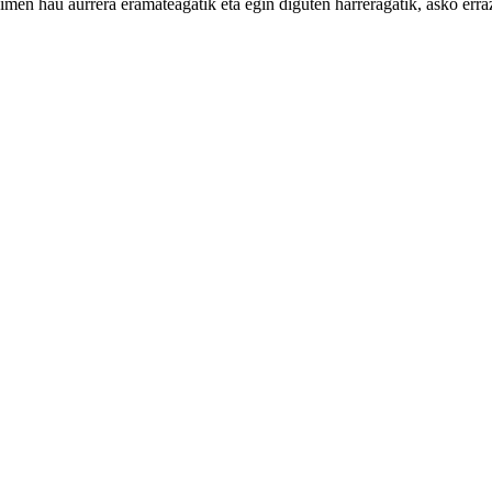
men hau aurrera eramateagatik eta egin diguten harreragatik, asko erraz