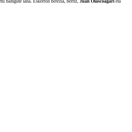
tu baitigute lana. Eskerron berezia, berriz,
Juan Olascoagari
eta