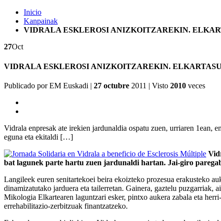
Inicio
Kanpainak
VIDRALA ESKLEROSI ANIZKOITZAREKIN. ELKAR
27
Oct
VIDRALA ESKLEROSI ANIZKOITZAREKIN. ELKARTASU
Publicado por
EM Euskadi
|
27 octubre
2011
| Visto
2010
veces
Vidrala enpresak ate irekien jardunaldia ospatu zuen, urriaren 1ean, e
eguna eta ekitaldi […]
Vid
bat lagunek parte hartu zuen jardunaldi hartan. Jai-giro parega
Langileek euren senitartekoei beira ekoizteko prozesua erakusteko au
dinamizatutako jarduera eta tailerretan. Gainera, gaztelu puzgarriak, a
Mikologia Elkartearen laguntzari esker, pintxo aukera zabala eta herri
errehabilitazio-zerbitzuak finantzatzeko.