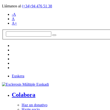
Llámanos al
(+34)
94 476 51 38
-A
A
A+
Euskera
Colabora
Haz un donativo
Hazte socio