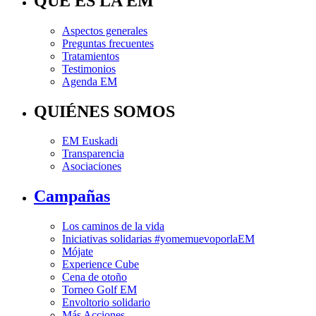
QUÉ ES LA EM
Aspectos generales
Preguntas frecuentes
Tratamientos
Testimonios
Agenda EM
QUIÉNES SOMOS
EM Euskadi
Transparencia
Asociaciones
Campañas
Los caminos de la vida
Iniciativas solidarias #yomemuevoporlaEM
Mójate
Experience Cube
Cena de otoño
Torneo Golf EM
Envoltorio solidario
Más Acciones…