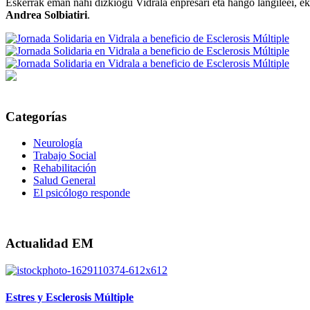
Eskerrak eman nahi dizkiogu Vidrala enpresari eta hango langileei, eki
Andrea Solbiatiri
.
Categorías
Neurología
Trabajo Social
Rehabilitación
Salud General
El psicólogo responde
Actualidad EM
Estres y Esclerosis Múltiple