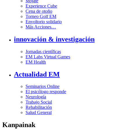
Mójate
Experience Cube
Cena de otoño
Torneo Golf EM
Envoltorio solidario
Más Acciones…
innovación & investigación
Jornadas científicas
EM Labs Virtual Games
EM Health
Actualidad EM
Seminarios Online
El psicólogo responde
Neurología
Trabajo Social
Rehabilitación
Salud General
Kanpainak