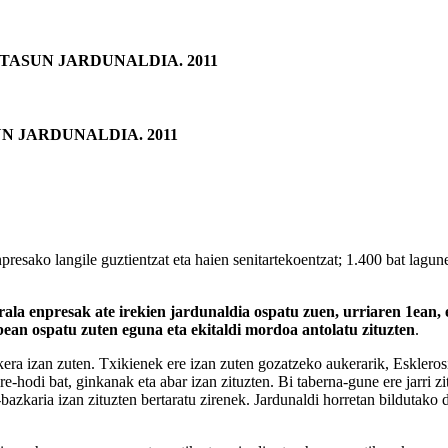
TASUN JARDUNALDIA. 2011
N JARDUNALDIA. 2011
npresako langile guztientzat eta haien senitartekoentzat; 1.400 bat lagun
rala enpresak ate irekien jardunaldia ospatu zuen, urriaren 1ean, e
bean ospatu zuten eguna eta ekitaldi mordoa antolatu zituzten
.
kera izan zuten. Txikienek ere izan zuten gozatzeko aukerarik, Esklero
ire-hodi bat, ginkanak eta abar izan zituzten. Bi taberna-gune ere jarri 
-bazkaria izan zituzten bertaratu zirenek. Jardunaldi horretan bildutako