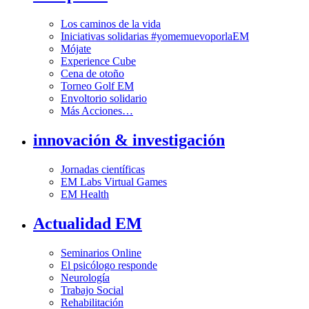
Los caminos de la vida
Iniciativas solidarias #yomemuevoporlaEM
Mójate
Experience Cube
Cena de otoño
Torneo Golf EM
Envoltorio solidario
Más Acciones…
innovación & investigación
Jornadas científicas
EM Labs Virtual Games
EM Health
Actualidad EM
Seminarios Online
El psicólogo responde
Neurología
Trabajo Social
Rehabilitación