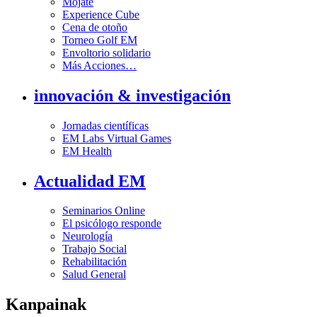
Mójate
Experience Cube
Cena de otoño
Torneo Golf EM
Envoltorio solidario
Más Acciones…
innovación & investigación
Jornadas científicas
EM Labs Virtual Games
EM Health
Actualidad EM
Seminarios Online
El psicólogo responde
Neurología
Trabajo Social
Rehabilitación
Salud General
Kanpainak