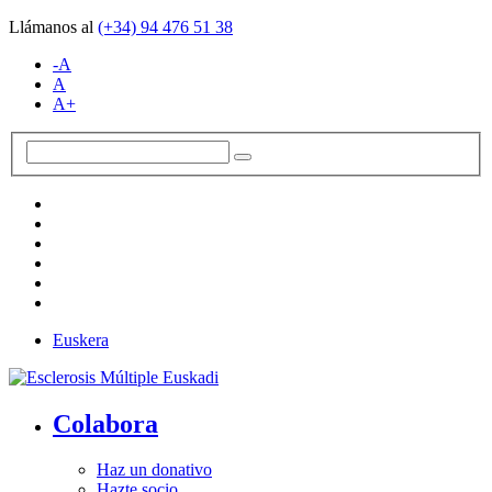
Llámanos al
(+34)
94 476 51 38
-A
A
A+
Euskera
Colabora
Haz un donativo
Hazte socio