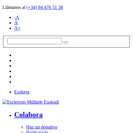
Llámanos al
(+34)
94 476 51 38
-A
A
A+
Euskera
Colabora
Haz un donativo
Hazte socio