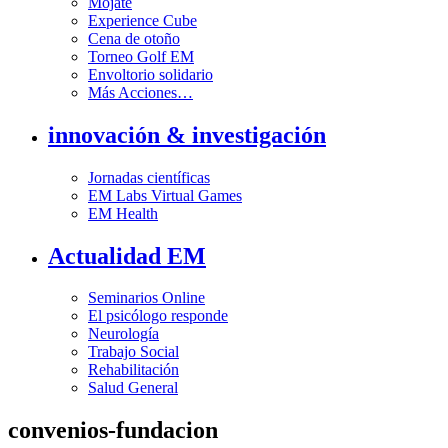
Mójate
Experience Cube
Cena de otoño
Torneo Golf EM
Envoltorio solidario
Más Acciones…
innovación & investigación
Jornadas científicas
EM Labs Virtual Games
EM Health
Actualidad EM
Seminarios Online
El psicólogo responde
Neurología
Trabajo Social
Rehabilitación
Salud General
convenios-fundacion