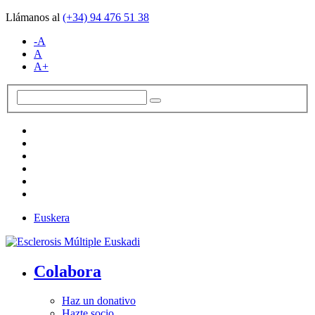
Llámanos al
(+34)
94 476 51 38
-A
A
A+
Euskera
Colabora
Haz un donativo
Hazte socio