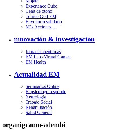
Mójate
Experience Cube
Cena de otoño
Torneo Golf EM
Envoltorio solidario
Más Acciones…
innovación & investigación
Jornadas científicas
EM Labs Virtual Games
EM Health
Actualidad EM
Seminarios Online
El psicólogo responde
Neurología
Trabajo Social
Rehabilitación
Salud General
organigrama-adembi