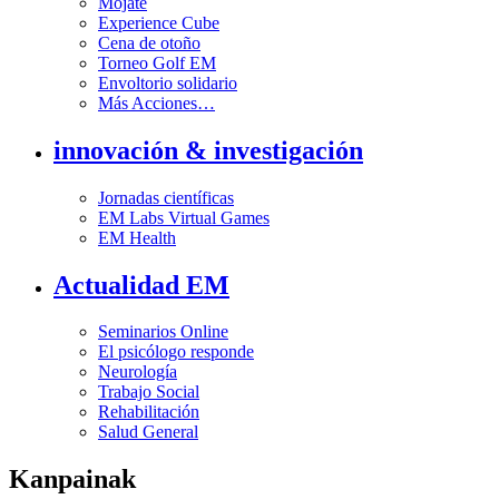
Mójate
Experience Cube
Cena de otoño
Torneo Golf EM
Envoltorio solidario
Más Acciones…
innovación & investigación
Jornadas científicas
EM Labs Virtual Games
EM Health
Actualidad EM
Seminarios Online
El psicólogo responde
Neurología
Trabajo Social
Rehabilitación
Salud General
Kanpainak