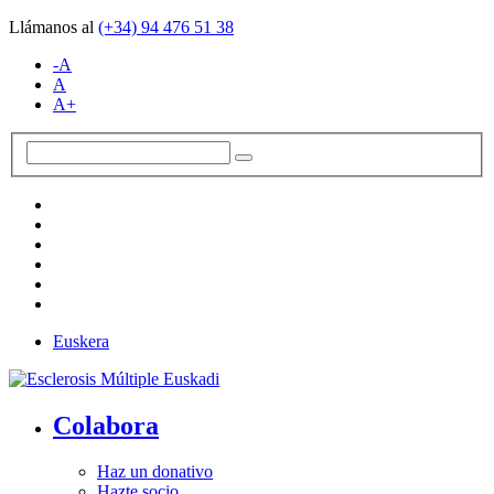
Llámanos al
(+34)
94 476 51 38
-A
A
A+
Euskera
Colabora
Haz un donativo
Hazte socio