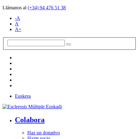
Llámanos al
(+34)
94 476 51 38
-A
A
A+
Euskera
Colabora
Haz un donativo
Hazte socio