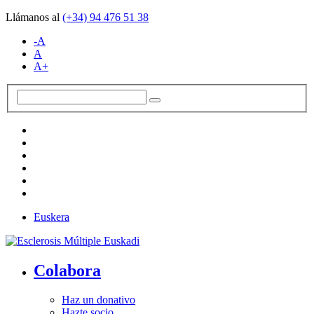
Llámanos al
(+34)
94 476 51 38
-A
A
A+
Euskera
Colabora
Haz un donativo
Hazte socio