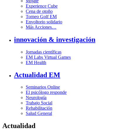
Mójate
Experience Cube
Cena de otoño
Torneo Golf EM
Envoltorio solidario
Más Acciones…
innovación & investigación
Jornadas científicas
EM Labs Virtual Games
EM Health
Actualidad EM
Seminarios Online
El psicólogo responde
Neurología
Trabajo Social
Rehabilitación
Salud General
Actualidad