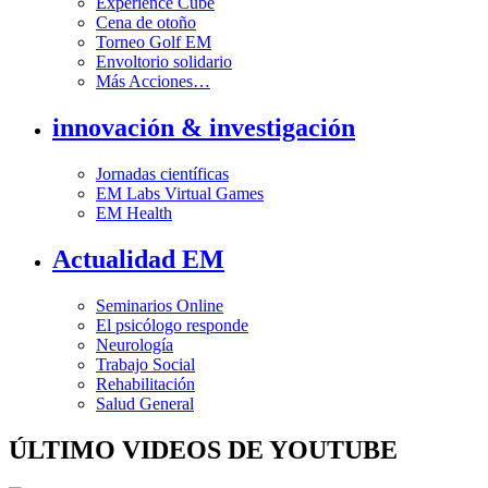
Experience Cube
Cena de otoño
Torneo Golf EM
Envoltorio solidario
Más Acciones…
innovación & investigación
Jornadas científicas
EM Labs Virtual Games
EM Health
Actualidad EM
Seminarios Online
El psicólogo responde
Neurología
Trabajo Social
Rehabilitación
Salud General
ÚLTIMO VIDEOS DE YOUTUBE