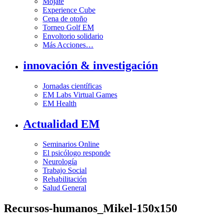
Mójate
Experience Cube
Cena de otoño
Torneo Golf EM
Envoltorio solidario
Más Acciones…
innovación & investigación
Jornadas científicas
EM Labs Virtual Games
EM Health
Actualidad EM
Seminarios Online
El psicólogo responde
Neurología
Trabajo Social
Rehabilitación
Salud General
Recursos-humanos_Mikel-150x150