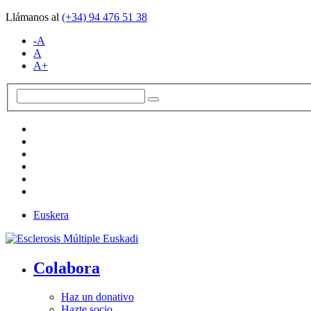
Llámanos al
(+34)
94 476 51 38
-A
A
A+
Euskera
Colabora
Haz un donativo
Hazte socio