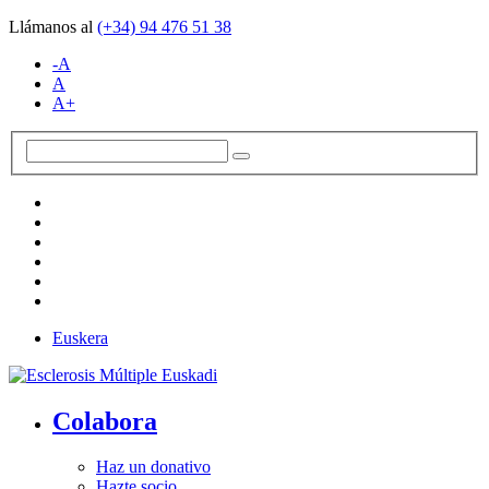
Llámanos al
(+34)
94 476 51 38
-A
A
A+
Euskera
Colabora
Haz un donativo
Hazte socio