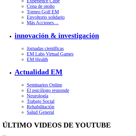
Experience Cube
Cena de otoño
Torneo Golf EM
Envoltorio solidario
Más Acciones…
innovación & investigación
Jornadas científicas
EM Labs Virtual Games
EM Health
Actualidad EM
Seminarios Online
El psicólogo responde
Neurología
Trabajo Social
Rehabilitación
Salud General
ÚLTIMO VIDEOS DE YOUTUBE