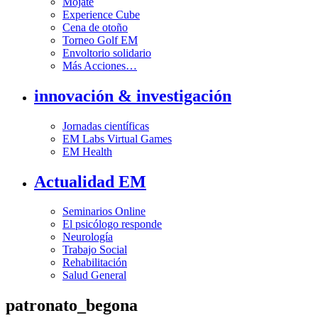
Mójate
Experience Cube
Cena de otoño
Torneo Golf EM
Envoltorio solidario
Más Acciones…
innovación & investigación
Jornadas científicas
EM Labs Virtual Games
EM Health
Actualidad EM
Seminarios Online
El psicólogo responde
Neurología
Trabajo Social
Rehabilitación
Salud General
patronato_begona