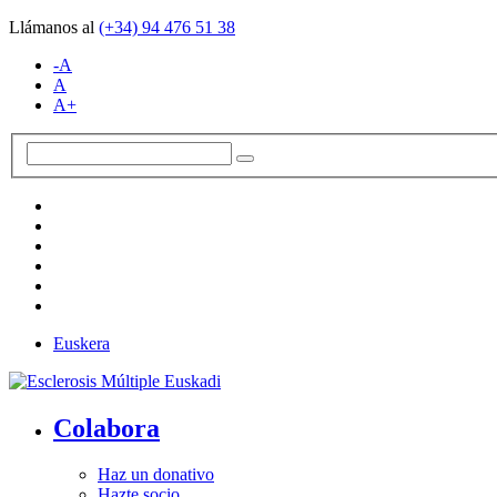
Llámanos al
(+34)
94 476 51 38
-A
A
A+
Euskera
Colabora
Haz un donativo
Hazte socio