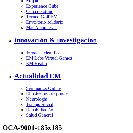
Mójate
Experience Cube
Cena de otoño
Torneo Golf EM
Envoltorio solidario
Más Acciones…
innovación & investigación
Jornadas científicas
EM Labs Virtual Games
EM Health
Actualidad EM
Seminarios Online
El psicólogo responde
Neurología
Trabajo Social
Rehabilitación
Salud General
OCA-9001-185x185