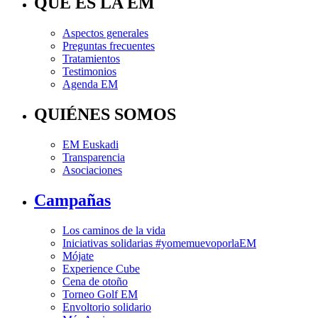
QUÉ ES LA EM
Aspectos generales
Preguntas frecuentes
Tratamientos
Testimonios
Agenda EM
QUIÉNES SOMOS
EM Euskadi
Transparencia
Asociaciones
Campañas
Los caminos de la vida
Iniciativas solidarias #yomemuevoporlaEM
Mójate
Experience Cube
Cena de otoño
Torneo Golf EM
Envoltorio solidario