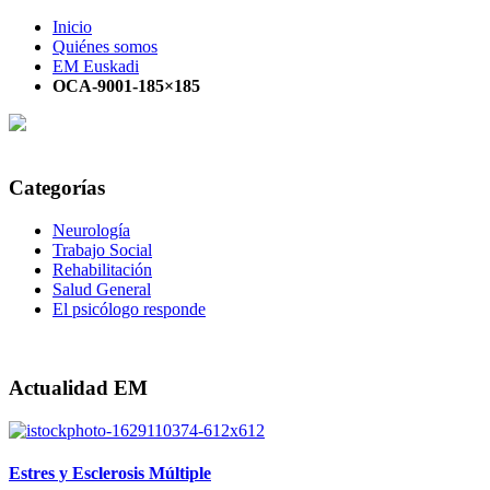
Inicio
Quiénes somos
EM Euskadi
OCA-9001-185×185
Categorías
Neurología
Trabajo Social
Rehabilitación
Salud General
El psicólogo responde
Actualidad EM
Estres y Esclerosis Múltiple