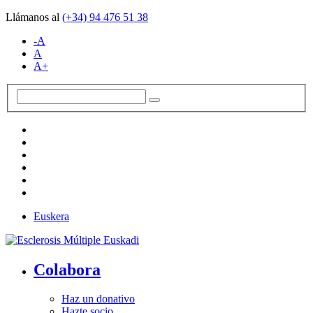
Llámanos al
(+34)
94 476 51 38
-A
A
A+
Euskera
Colabora
Haz un donativo
Hazte socio