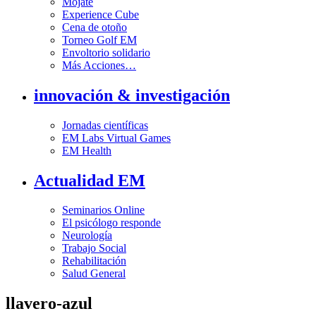
Mójate
Experience Cube
Cena de otoño
Torneo Golf EM
Envoltorio solidario
Más Acciones…
innovación & investigación
Jornadas científicas
EM Labs Virtual Games
EM Health
Actualidad EM
Seminarios Online
El psicólogo responde
Neurología
Trabajo Social
Rehabilitación
Salud General
llavero-azul