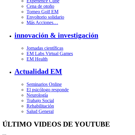
Experience Cube
Cena de otoño
Torneo Golf EM
Envoltorio solidario
Más Acciones…
innovación & investigación
Jornadas científicas
EM Labs Virtual Games
EM Health
Actualidad EM
Seminarios Online
El psicólogo responde
Neurología
Trabajo Social
Rehabilitación
Salud General
ÚLTIMO VIDEOS DE YOUTUBE