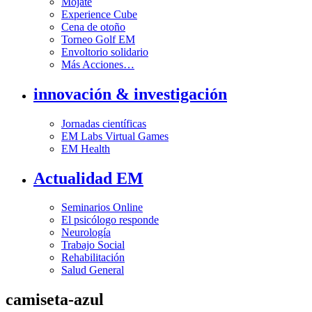
Mójate
Experience Cube
Cena de otoño
Torneo Golf EM
Envoltorio solidario
Más Acciones…
innovación & investigación
Jornadas científicas
EM Labs Virtual Games
EM Health
Actualidad EM
Seminarios Online
El psicólogo responde
Neurología
Trabajo Social
Rehabilitación
Salud General
camiseta-azul