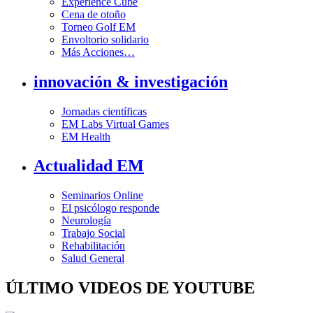
Experience Cube
Cena de otoño
Torneo Golf EM
Envoltorio solidario
Más Acciones…
innovación & investigación
Jornadas científicas
EM Labs Virtual Games
EM Health
Actualidad EM
Seminarios Online
El psicólogo responde
Neurología
Trabajo Social
Rehabilitación
Salud General
ÚLTIMO VIDEOS DE YOUTUBE