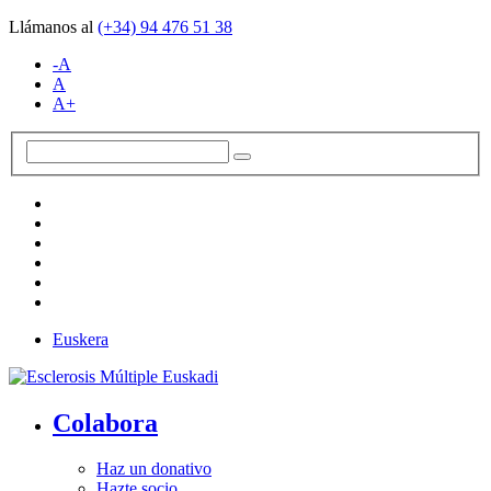
Llámanos al
(+34)
94 476 51 38
-A
A
A+
Euskera
Colabora
Haz un donativo
Hazte socio