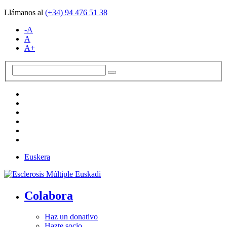
Llámanos al
(+34)
94 476 51 38
-A
A
A+
Euskera
Colabora
Haz un donativo
Hazte socio