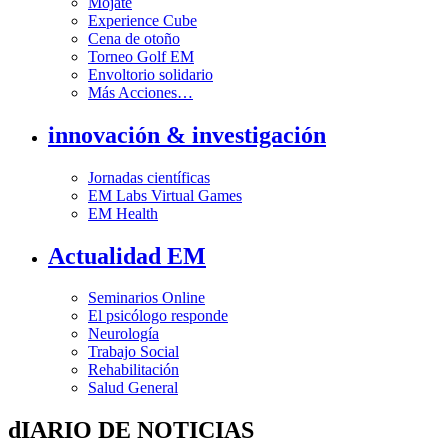
Mójate
Experience Cube
Cena de otoño
Torneo Golf EM
Envoltorio solidario
Más Acciones…
innovación & investigación
Jornadas científicas
EM Labs Virtual Games
EM Health
Actualidad EM
Seminarios Online
El psicólogo responde
Neurología
Trabajo Social
Rehabilitación
Salud General
dIARIO DE NOTICIAS