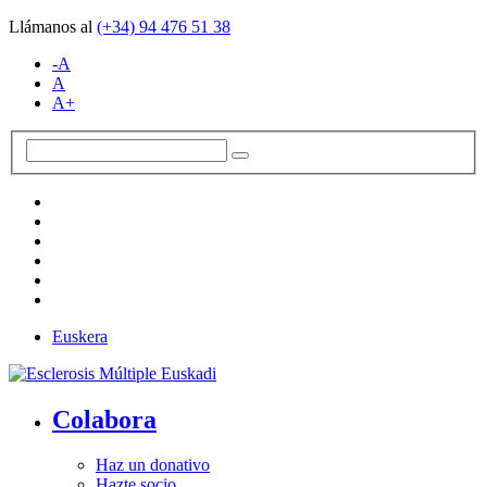
Llámanos al
(+34)
94 476 51 38
-A
A
A+
Euskera
Colabora
Haz un donativo
Hazte socio