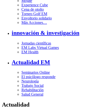
Mójate
Experience Cube
Cena de otoño
Torneo Golf EM
Envoltorio solidario
Más Acciones…
innovación & investigación
Jornadas científicas
EM Labs Virtual Games
EM Health
Actualidad EM
Seminarios Online
El psicólogo responde
Neurología
Trabajo Social
Rehabilitación
Salud General
Actualidad