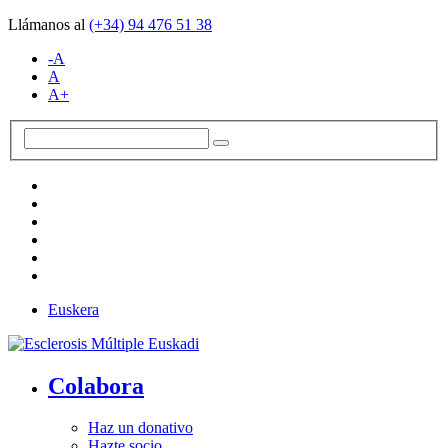
Llámanos al
(+34)
94 476 51 38
-A
A
A+
Euskera
Colabora
Haz un donativo
Hazte socio