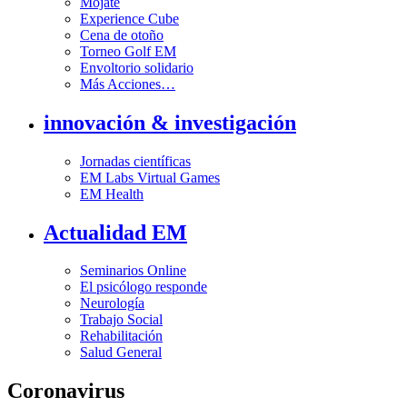
Mójate
Experience Cube
Cena de otoño
Torneo Golf EM
Envoltorio solidario
Más Acciones…
innovación & investigación
Jornadas científicas
EM Labs Virtual Games
EM Health
Actualidad EM
Seminarios Online
El psicólogo responde
Neurología
Trabajo Social
Rehabilitación
Salud General
Coronavirus