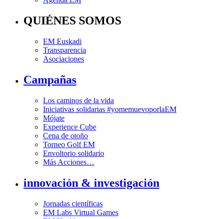
QUIÉNES SOMOS
EM Euskadi
Transparencia
Asociaciones
Campañas
Los caminos de la vida
Iniciativas solidarias #yomemuevoporlaEM
Mójate
Experience Cube
Cena de otoño
Torneo Golf EM
Envoltorio solidario
Más Acciones…
innovación & investigación
Jornadas científicas
EM Labs Virtual Games