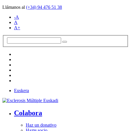
Llámanos al
(+34)
94 476 51 38
-A
A
A+
Euskera
Colabora
Haz un donativo
Hazte socio