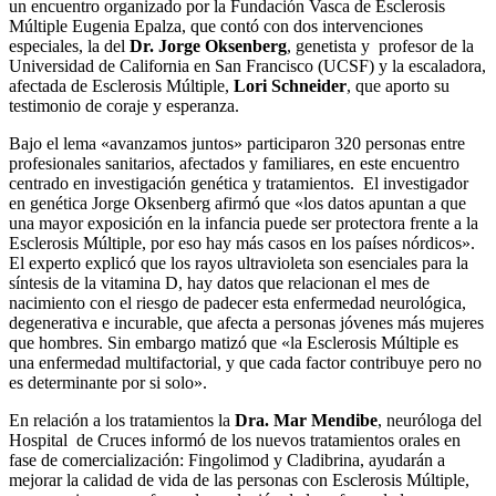
un encuentro organizado por la Fundación Vasca de Esclerosis
Múltiple Eugenia Epalza, que contó con dos intervenciones
especiales, la del
Dr. Jorge Oksenberg
, genetista y profesor de la
Universidad de California en San Francisco (UCSF) y la escaladora,
afectada de Esclerosis Múltiple,
Lori Schneider
, que aporto su
testimonio de coraje y esperanza.
Bajo el lema «avanzamos juntos» participaron 320 personas entre
profesionales sanitarios, afectados y familiares, en este encuentro
centrado en investigación genética y tratamientos. El investigador
en genética Jorge Oksenberg afirmó que «los datos apuntan a que
una mayor exposición en la infancia puede ser protectora frente a la
Esclerosis Múltiple, por eso hay más casos en los países nórdicos».
El experto explicó que los rayos ultravioleta son esenciales para la
síntesis de la vitamina D, hay datos que relacionan el mes de
nacimiento con el riesgo de padecer esta enfermedad neurológica,
degenerativa e incurable, que afecta a personas jóvenes más mujeres
que hombres. Sin embargo matizó que «la Esclerosis Múltiple es
una enfermedad multifactorial, y que cada factor contribuye pero no
es determinante por si solo».
En relación a los tratamientos la
Dra. Mar Mendibe
, neuróloga del
Hospital de Cruces informó de los nuevos tratamientos orales en
fase de comercialización: Fingolimod y Cladibrina, ayudarán a
mejorar la calidad de vida de las personas con Esclerosis Múltiple,