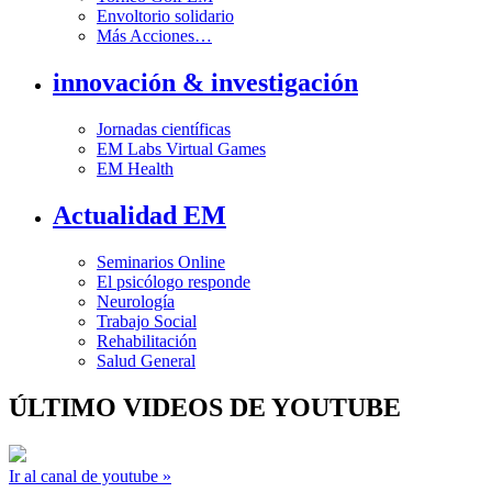
Envoltorio solidario
Más Acciones…
innovación & investigación
Jornadas científicas
EM Labs Virtual Games
EM Health
Actualidad EM
Seminarios Online
El psicólogo responde
Neurología
Trabajo Social
Rehabilitación
Salud General
ÚLTIMO VIDEOS DE YOUTUBE
Ir al canal de youtube »