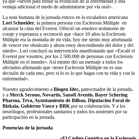
ya que «sirven para frenar la evolución de la enfermedad y una
ventaja adicional el modo de administrarse por vía oral».
La nota humana de la jornada estuvo en la escaladora americana
Lori Schneider
, la primera persona con Esclerosis Múltiple en
alcanzar la cima del Everest. Ofreció un emotivo testimonio de
coraje y esperanza y reconoció que «hace 10 años la Esclerosis
Múltiple era la montaña de mi vida, hoy me siento muy afortunada
de vencer ese obstáculo y ahora estoy descendiendo del dolor y del
miedo». Lori concluyó su intervención manifestando que «Escalé el
Everest por vosotros, por los 2.500.000 de personas con Esclerosis
Múltiple en el mundo». Así mismo dio un mensaje a todos los
afectados afirmando que «tener Esclerosis Múltiple no es una
decisión de cada uno, pero si lo es lo que hagas con tu vida y con la
enfermedad».
Nuestro agradecimiento a
Biogen Idec,
patrocinador de la jornada,
y a
Merck Serono, Novartis, Sanofi Aventis, Bayer Schering
Pharma, Teva, Ayuntamiento de Bilbao, Diputación Foral de
Bizkaia, Gobierno Vasco y BBK
por su colaboración. Y a los
neurólogos, profesionales sanitarios y todos los asistentes por su
participación en la jornada.
Ponencias de la jornada
«El Código Genético en la Esclerosis