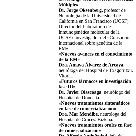
Múltiple»
Dr. Jorge Oksenberg,
profesor de
Neurología de la Universidad de
California en San Francisco (UCSF).
Director del Laboratorio de
Inmunogenética molecular de la
UCSF e investigador del «Consorcio
Internacional sobre genética de la
EM».
«Nuevos avances en el conocimiento
de la EM»
Dra. Amaya Álvarez de Arcaya,
neuróloga del Hospital de Txagorritxu.
Vitoria.
«Futuros fármacos en investigación
fase III»
Dr. Javier Olascoaga
, neurólogo del
Hospital de Donostia.
«Nuevos tratamientos sintomáticos
en fase de comercialización»
Dra. Mar Mendibe
, neuróloga del
Hospital de Cruces. Bizkaia.
«Nuevos tratamientos orales en fase
de comercialización»
Dr. Alfredo Antigüedad
, jefe del