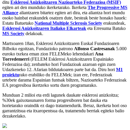
ditu
Esklerosi Anizkoitzaren Nazioarteko Federazioa (MSIF)
egiten ari den munduko ikerketarako. Ikerketa
The Progressive MS
Alliance
aliantzaren bitartez egiten ari dira, eta aliantza hori mundu
osoko hainbat erakundek osatzen dute, besteak beste honako hauek:
Estatu Batuetako
National Multiple Sclerosis Society
erakundeak,
Esklerosi Anizkoitzaren Italiako Elkarteak
eta Erresuma Batuko
MS Society
delakoak.
Martxoaren 18an, Esklerosi Anizkoitzaren Euskal Fundazioaren
Bilboko egoitzan, Fundazioko patrono
Alfonso Castresanak
5.000
euroko txekea eman zion FELEMeko lehendakari
Ana
Torredemerri
(FELEM Esklerosi Anizkoitzaren Espainiako
Federazioa da); zenbateko hori Fundazioak azaroan egin zuen
Udazkeneko 12. Afarian bildutakoaren parte bat da. Diru hori
M1
proiektu
rako erabiliko du FELEMek; izan ere, Federazioak
urtebete darama Espainian funtsak biltzen, Nazioarteko Federazioak
EA progresiboa ikertzeko sortu duen programarako.
Munduan 2 milioi eta erdi lagunek daukate esklerosi anizkoitza;
%30ek gaixotasunaren forma progresiboren bat dauka eta
horietarako oraindik ez dago tratamendurik. Beraz, ikerketa hori oso
garrantzitsua eta itxaropentsua da, tratamendu berriak egiteko balio
dezakeelako.