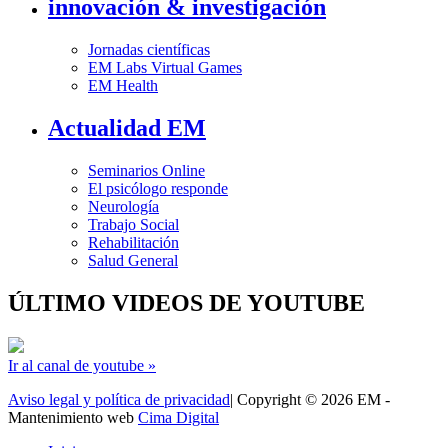
innovación & investigación
Jornadas científicas
EM Labs Virtual Games
EM Health
Actualidad EM
Seminarios Online
El psicólogo responde
Neurología
Trabajo Social
Rehabilitación
Salud General
ÚLTIMO VIDEOS DE YOUTUBE
Ir al canal de youtube »
Aviso legal y política de privacidad
| Copyright © 2026 EM -
Mantenimiento web
Cima Digital