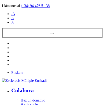
Llámanos al
(+34)
94 476 51 38
-A
A
A+
Euskera
Colabora
Haz un donativo
Hazte socio