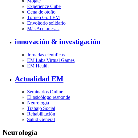
Mójate
Experience Cube
Cena de otoño
Torneo Golf EM
Envoltorio solidario
Más Acciones…
innovación & investigación
Jornadas científicas
EM Labs Virtual Games
EM Health
Actualidad EM
Seminarios Online
El psicólogo responde
Neurología
Trabajo Social
Rehabilitación
Salud General
Neurología