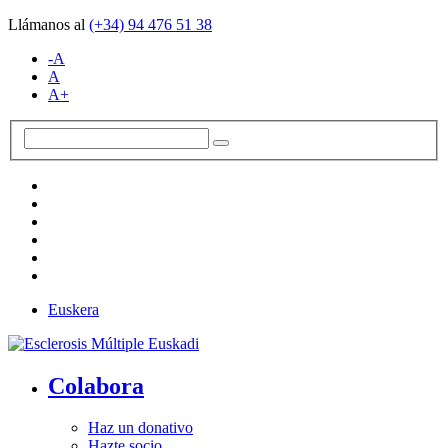
Llámanos al
(+34)
94 476 51 38
-A
A
A+
Euskera
Colabora
Haz un donativo
Hazte socio