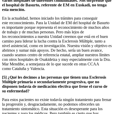
varios hospitales de diferentes comunidades. Nos sorprende que
el hospital de Basurto, referente de EM en Euskadi, no tenga
esta mención.
En la actualidad, hemos iniciado los trámites para conseguir
este reconocimiento. Para la Unidad de EM del hospital de Basurto
es importante porque representa el reconocimiento de muchos años
de trabajo y de muchas personas. Pero más lejos de
los reconocimientos a nuestra Unidad creemos que está en el buen
camino para liderar la lucha contra la Esclerosis Múltiple, tanto a
nivel asistencial, como en investigación. Nuestra visión y objetivo es
abrirnos y sumar más apoyos. De hecho, sería un buen avance,
cuando seamos centro de referencia estatal, ampliar nuestros límites
con otros hospitales de Osakidetza y muy especialmente con la Dra.
Mar Mendibe, a semejanza de lo que sucede en otras CCAA
como Cataluña y Valencia.
[5] ¿Qué les decimos a las personas que tienen una Esclerosis
Múltiple primaria o secundariamente progresiva, que no
disponen todavía de medicación efectiva que frene el curso de
su enfermedad?
Para estos pacientes no existe todavía ningún tratamiento para frenar
la progresión y, desgraciadamente, no podemos ofrecerles un
tratamiento sintomático. Esta situación es desesperante para los
pacientes y para los médicos. Pero también es cierto que hay