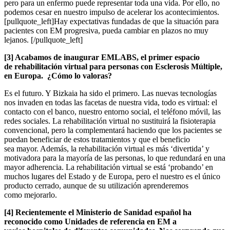
pero para un enfermo puede representar toda una vida. Por ello, no
podemos cesar en nuestro impulso de acelerar los acontecimientos.
[pullquote_left]Hay expectativas fundadas de que la situación para
pacientes con EM progresiva, pueda cambiar en plazos no muy
lejanos. [/pullquote_left]
[3] Acabamos de inaugurar EMLABS, el primer espacio
de rehabilitación virtual para personas con Esclerosis Múltiple,
en Europa. ¿Cómo lo valoras?
Es el futuro. Y Bizkaia ha sido el primero. Las nuevas tecnologías
nos invaden en todas las facetas de nuestra vida, todo es virtual: el
contacto con el banco, nuestro entorno social, el teléfono móvil, las
redes sociales. La rehabilitación virtual no sustituirá la fisioterapia
convencional, pero la complementará haciendo que los pacientes se
puedan beneficiar de estos tratamientos y que el beneficio
sea mayor. Además, la rehabilitación virtual es más ‘divertida’ y
motivadora para la mayoría de las personas, lo que redundará en una
mayor adherencia. La rehabilitación virtual se está ‘probando’ en
muchos lugares del Estado y de Europa, pero el nuestro es el único
producto cerrado, aunque de su utilización aprenderemos
como mejorarlo.
[4] Recientemente el Ministerio de Sanidad español ha
reconocido como Unidades de referencia en EM a