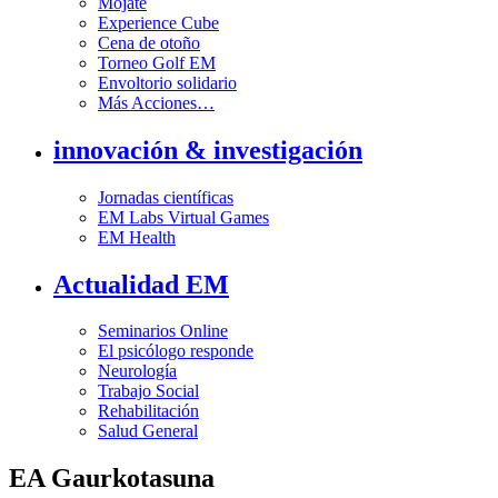
Mójate
Experience Cube
Cena de otoño
Torneo Golf EM
Envoltorio solidario
Más Acciones…
innovación & investigación
Jornadas científicas
EM Labs Virtual Games
EM Health
Actualidad EM
Seminarios Online
El psicólogo responde
Neurología
Trabajo Social
Rehabilitación
Salud General
EA Gaurkotasuna