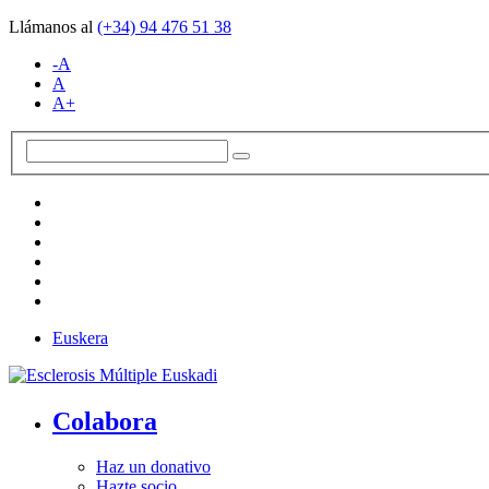
Llámanos al
(+34)
94 476 51 38
-A
A
A+
Euskera
Colabora
Haz un donativo
Hazte socio