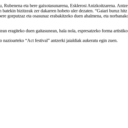
u, Rubenena eta bere gaixotasunarena, Esklerosi Anizkoitzarena. Antzez
un batekin bizitzeak zer dakarren hobeto uler dezaten. “Gaiari buruz hi
ere gorputzaz eta osasunaz erabakitzeko duen ahalmena, eta norbanako
ean eragiteko duen gaitasunean, hala nola, espresatzeko forma artistiko 
zioarteko “Act festival” antzerki jaialdiak aukeratu egin zuen.