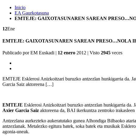
Inicio
EA Gaurkotasuna
EMTEJE: GAIXOTASUNAREN SAREAN PRESO…NO
12
Ene
EMTEJE: GAIXOTASUNAREN SAREAN PRESO…NOLA I
Publicado por
EM Euskadi
|
12 enero
2012
| Visto
2945
veces
EMTEJE Esklerosi Anizkoitzari buruzko antzezlan hunkigarria da. Ja
Garcia Saiz aktoreena […]
EMTEJE
Esklerosi Anizkoitzari buruzko antzezlan hunkigarria da. J
Axier Garcia Saiz
aktoreena da, BAI ikerkuntza zentroko irakasleen 
Antzezlana aurkezteko aukeratutako gunea Alhondiga Bilbaoko ataria i
antzezlanak. Metalezko egitura batek, soka batek eta musikak Esklerosi
agonia-uneak.