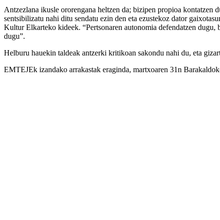
Antzezlana ikusle ororengana heltzen da; bizipen propioa kontatzen d
sentsibilizatu nahi ditu sendatu ezin den eta ezustekoz dator gaixotas
Kultur Elkarteko kideek. “Pertsonaren autonomia defendatzen dugu, b
dugu”.
Helburu hauekin taldeak antzerki kritikoan sakondu nahi du, eta gizart
EMTEJEk izandako arrakastak eraginda, martxoaren 31n Barakaldoko na