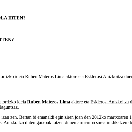
LA IRTEN?
RTEN?
torrizko ideia Ruben Materos Lima aktore eta Esklerosi Anizkoitza d
atorrizko ideia
Ruben Materos Lima
aktore eta Esklerosi Anizkoitz
laguntzaz.
zan zen. Bertan bi emanaldi egin ziren joan den 2012ko martxoaren 10ea
 Anizkoitza duten gaixoak lotzen dituen armiarma sarea irudikatzen dute