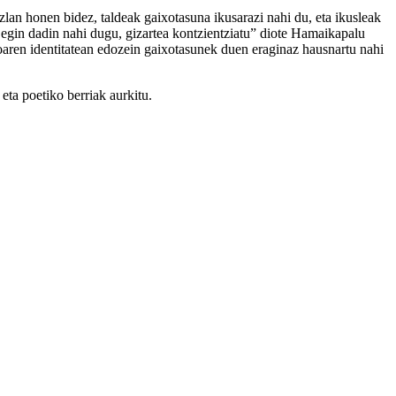
lan honen bidez, taldeak gaixotasuna ikusarazi nahi du, eta ikusleak
tz egin dadin nahi dugu, gizartea kontzientziatu” diote Hamaikapalu
aren identitatean edozein gaixotasunek duen eraginaz hausnartu nahi
eta poetiko berriak aurkitu.