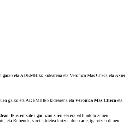
uen gaixo eta ADEMBIko kidearena eta Veronica Mas Checa eta Axier
a duen gaixo eta ADEMBIko kidearena eta
Veronica Mas Checa
eta
n. Ikus-entzule ugari izan ziren eta erabat hunkitu zituen
, eta Rubenek, saretik irtetea lortzen duen arte, igarotzen dituen