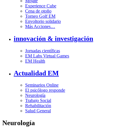
Mójate
Experience Cube
Cena de otoño
Torneo Golf EM
Envoltorio solidario
Más Acciones…
innovación & investigación
Jornadas científicas
EM Labs Virtual Games
EM Health
Actualidad EM
Seminarios Online
El psicólogo responde
Neurología
Trabajo Social
Rehabilitación
Salud General
Neurología