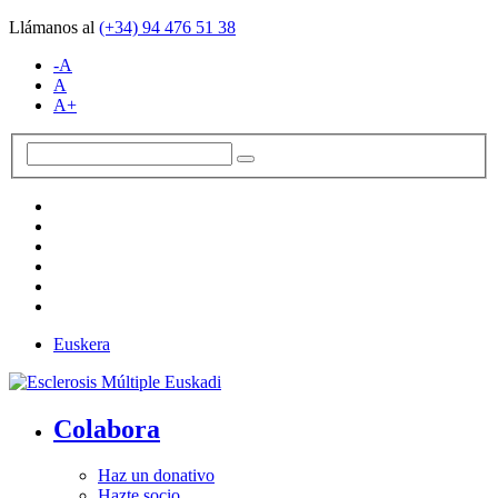
Llámanos al
(+34)
94 476 51 38
-A
A
A+
Euskera
Colabora
Haz un donativo
Hazte socio