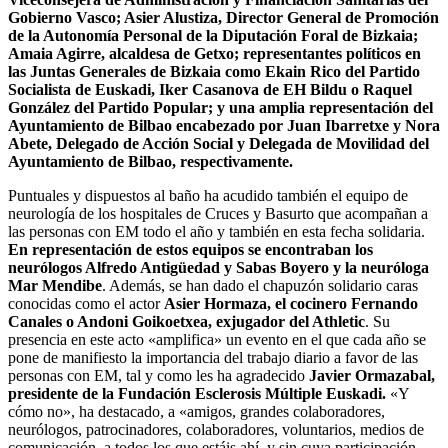
Gobierno Vasco; Asier Alustiza, Director General de Promoción
de la Autonomía Personal de la Diputación Foral de Bizkaia;
Amaia Agirre, alcaldesa de Getxo; representantes políticos en
las Juntas Generales de Bizkaia como Ekain Rico del Partido
Socialista de Euskadi, Iker Casanova de EH Bildu o Raquel
González del Partido Popular; y una amplia representación del
Ayuntamiento de Bilbao encabezado por Juan Ibarretxe y Nora
Abete, Delegado de Acción Social y Delegada de Movilidad del
Ayuntamiento de Bilbao, respectivamente.
Puntuales y dispuestos al baño ha acudido también el equipo de
neurología de los hospitales de Cruces y Basurto que acompañan a
las personas con EM todo el año y también en esta fecha solidaria.
En representación de estos equipos se encontraban los
neurólogos Alfredo Antigüedad y Sabas Boyero y la neuróloga
Mar Mendibe
. Además, se han dado el chapuzón solidario caras
conocidas como el actor
Asier Hormaza, el cocinero Fernando
Canales o Andoni Goikoetxea, exjugador del Athletic
. Su
presencia en este acto «amplifica» un evento en el que cada año se
pone de manifiesto la importancia del trabajo diario a favor de las
personas con EM, tal y como les ha agradecido
Javier Ormazabal,
presidente de la Fundación Esclerosis Múltiple Euskadi.
«Y
cómo no», ha destacado, a «amigos, grandes colaboradores,
neurólogos, patrocinadores, colaboradores, voluntarios, medios de
comunicación, a todos los que estáis ahí, y sin cuya participación,