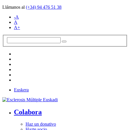
Llámanos al
(+34)
94 476 51 38
-A
A
A+
Euskera
Colabora
Haz un donativo
Hazte socio