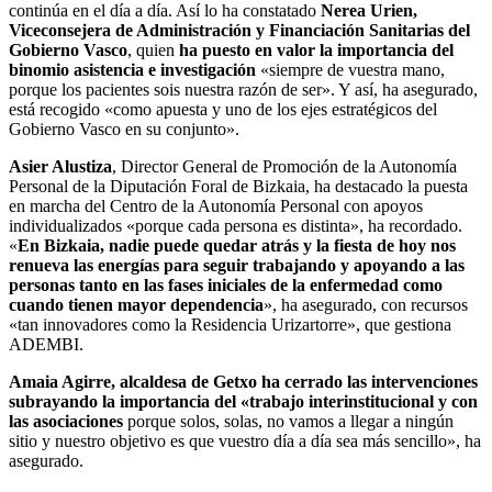
continúa en el día a día. Así lo ha constatado
Nerea Urien,
Viceconsejera de Administración y Financiación Sanitarias del
Gobierno Vasco
, quien
ha puesto en valor la importancia del
binomio asistencia e investigación
«siempre de vuestra mano,
porque los pacientes sois nuestra razón de ser». Y así, ha asegurado,
está recogido «como apuesta y uno de los ejes estratégicos del
Gobierno Vasco en su conjunto».
Asier Alustiza
, Director General de Promoción de la Autonomía
Personal de la Diputación Foral de Bizkaia, ha destacado la puesta
en marcha del Centro de la Autonomía Personal con apoyos
individualizados «porque cada persona es distinta», ha recordado.
«
En Bizkaia, nadie puede quedar atrás y la fiesta de hoy nos
renueva las energías para seguir trabajando y apoyando a las
personas tanto en las fases iniciales de la enfermedad como
cuando tienen mayor dependencia
», ha asegurado, con recursos
«tan innovadores como la Residencia Urizartorre», que gestiona
ADEMBI.
Amaia Agirre, alcaldesa de Getxo ha cerrado las intervenciones
subrayando la importancia del «trabajo interinstitucional y con
las asociaciones
porque solos, solas, no vamos a llegar a ningún
sitio y nuestro objetivo es que vuestro día a día sea más sencillo», ha
asegurado.