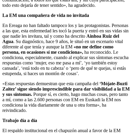
todo esto dejaría de tener sentido», ha agradecido.
La EM una compañera de vida no invitada
En Ereaga no han faltado tampoco los y las protagonistas. Personas
a las que, esta enfermedad les tocó la puerta y entró en sus vidas sin
que nadie les invitara, tal y como ha descrito
Ainhoa Ruiz del
Agua
. Su diagnóstico, hace 9 años, le situó en un escenario vital
diferente al que tenía y aunque la EM
«no me define como
persona, en ocasiones sí me condiciona»,
ha reconocido. Le
condiciona, especialmente, cuando al explicar sus síntomas escucha
respuestas como ‘mujer, eso me pasa a mí’, ‘yo también estoy
cansada’, ‘está todo en tu cabeza’ o ‘pero de qué te quejas, si estás
estupenda, si haces un montón de cosas’.
«Estas respuestas demuestran que esta campaña del
‘Mójate-Buzti
Zaitez’ sigue siendo imprescindible para dar visibilidad a la EM
y sus síntomas.
Porque sí, es cierto, hago muchas cosas, pero tanto
a mí, como a las 2.600 personas con EM en Euskadi la EM nos
condiciona la vida diariamente de una u otra forma», ha
reivindicado.
Trabajo día a día
El respaldo institucional en el chapuzón anual a favor de la EM