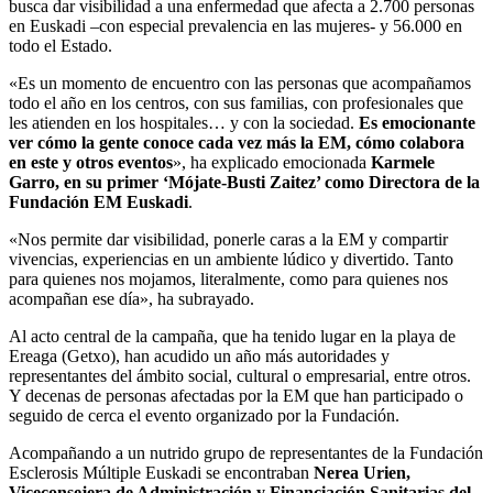
busca dar visibilidad a una enfermedad que afecta a 2.700 personas
en Euskadi –con especial prevalencia en las mujeres- y 56.000 en
todo el Estado.
«Es un momento de encuentro con las personas que acompañamos
todo el año en los centros, con sus familias, con profesionales que
les atienden en los hospitales… y con la sociedad.
Es emocionante
ver cómo la gente conoce cada vez más la EM, cómo colabora
en este y otros eventos
», ha explicado emocionada
Karmele
Garro, en su primer ‘Mójate-Busti Zaitez’ como Directora de la
Fundación EM Euskadi
.
«Nos permite dar visibilidad, ponerle caras a la EM y compartir
vivencias, experiencias en un ambiente lúdico y divertido. Tanto
para quienes nos mojamos, literalmente, como para quienes nos
acompañan ese día», ha subrayado.
Al acto central de la campaña, que ha tenido lugar en la playa de
Ereaga (Getxo), han acudido un año más autoridades y
representantes del ámbito social, cultural o empresarial, entre otros.
Y decenas de personas afectadas por la EM que han participado o
seguido de cerca el evento organizado por la Fundación.
Acompañando a un nutrido grupo de representantes de la Fundación
Esclerosis Múltiple Euskadi se encontraban
Nerea Urien,
Viceconsejera de Administración y Financiación Sanitarias del