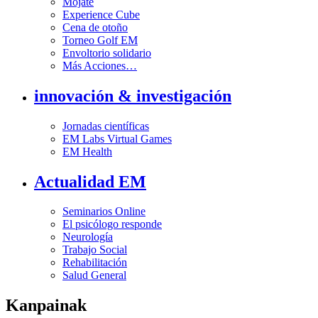
Mójate
Experience Cube
Cena de otoño
Torneo Golf EM
Envoltorio solidario
Más Acciones…
innovación & investigación
Jornadas científicas
EM Labs Virtual Games
EM Health
Actualidad EM
Seminarios Online
El psicólogo responde
Neurología
Trabajo Social
Rehabilitación
Salud General
Kanpainak