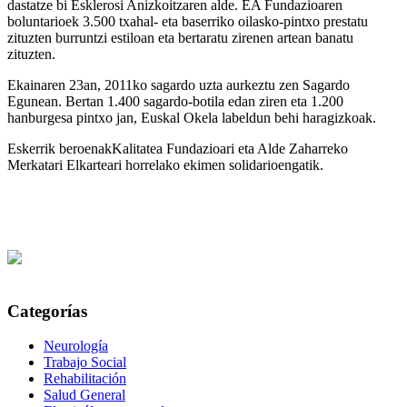
dastatze bi Esklerosi Anizkoitzaren alde. EA Fundazioaren
boluntarioek 3.500 txahal- eta baserriko oilasko-pintxo prestatu
zituzten burruntzi estiloan eta bertaratu zirenen artean banatu
zituzten.
Ekainaren 23an, 2011ko sagardo uzta aurkeztu zen Sagardo
Egunean. Bertan 1.400 sagardo-botila edan ziren eta 1.200
hanburgesa pintxo jan, Euskal Okela labeldun behi haragizkoak.
Eskerrik beroenakKalitatea Fundazioari eta Alde Zaharreko
Merkatari Elkarteari horrelako ekimen solidarioengatik.
Categorías
Neurología
Trabajo Social
Rehabilitación
Salud General