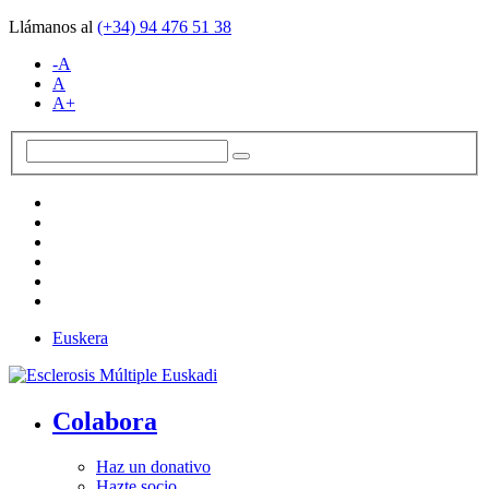
Llámanos al
(+34)
94 476 51 38
-A
A
A+
Euskera
Colabora
Haz un donativo
Hazte socio