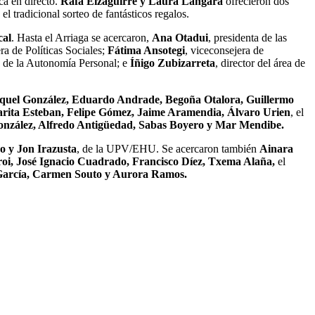
ca en directo.
Rafa Eizaguirre y Laura Lángara
ofrecieron dos
l tradicional sorteo de fantásticos regalos.
cal
. Hasta el Arriaga se acercaron,
Ana Otadui
, presidenta de las
ra de Políticas Sociales;
Fátima Ansotegi
, viceconsejera de
n de la Autonomía Personal; e
Íñigo Zubizarreta
, director del área de
aquel González, Eduardo Andrade, Begoña Otalora, Guillermo
rita Esteban, Felipe Gómez, Jaime Aramendia, Álvaro Urien
, el
nzález, Alfredo Antigüedad, Sabas Boyero y Mar Mendibe.
o y Jon Irazusta
, de la UPV/EHU. Se acercaron también
Ainara
roi, José Ignacio Cuadrado, Francisco Díez, Txema Alaña,
el
García, Carmen Souto y Aurora Ramos.