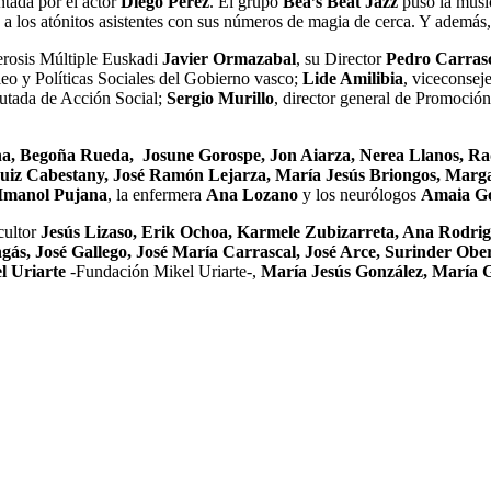
ntada por el actor
Diego Pérez
. El grupo
Bea’s Beat Jazz
puso la músi
a los atónitos asistentes con sus números de magia de cerca. Y además, e
lerosis Múltiple Euskadi
Javier Ormazabal
, su Director
Pedro Carras
eo y Políticas Sociales del Gobierno vasco;
Lide Amilibia
, viceconseje
putada de Acción Social;
Sergio Murillo
, director general de Promoció
na, Begoña Rueda, Josune Gorospe, Jon Aiarza, Nerea Llanos, R
uiz Cabestany, José Ramón Lejarza, María Jesús Briongos, Marga
 Imanol Pujana
, la enfermera
Ana Lozano
y los neurólogos
Amaia Go
cultor
Jesús Lizaso, Erik Ochoa, Karmele Zubizarreta, Ana Rodrig
ás, José Gallego, José María Carrascal, José Arce, Surinder Obe
l Uriarte
-Fundación Mikel Uriarte-,
María Jesús González, María 