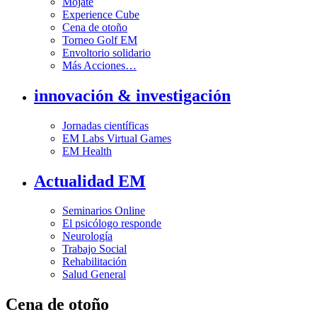
Mójate
Experience Cube
Cena de otoño
Torneo Golf EM
Envoltorio solidario
Más Acciones…
innovación & investigación
Jornadas científicas
EM Labs Virtual Games
EM Health
Actualidad EM
Seminarios Online
El psicólogo responde
Neurología
Trabajo Social
Rehabilitación
Salud General
Cena de otoño