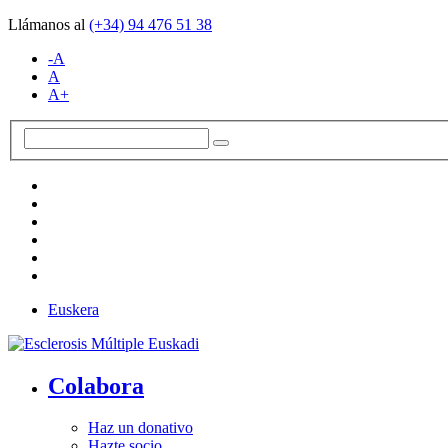
Llámanos al
(+34)
94 476 51 38
-A
A
A+
Euskera
Colabora
Haz un donativo
Hazte socio