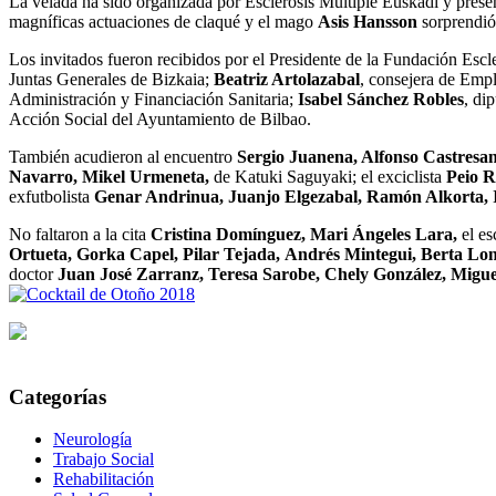
La velada ha sido organizada por Esclerosis Múltiple Euskadi y prese
magníficas actuaciones de claqué y el mago
Asis Hansson
sorprendió 
Los invitados fueron recibidos por el Presidente de la Fundación Esc
Juntas Generales de Bizkaia;
Beatriz Artolazabal
, consejera de Empl
Administración y Financiación Sanitaria;
Isabel Sánchez Robles
, di
Acción Social del Ayuntamiento de Bilbao.
También acudieron al encuentro
Sergio Juanena, Alfonso Castresa
Navarro, Mikel Urmeneta,
de Katuki Saguyaki; el exciclista
Peio R
exfutbolista
Genar Andrinua, Juanjo Elgezabal, Ramón Alkorta,
No faltaron a la cita
Cristina Domínguez, Mari Ángeles Lara,
el es
Ortueta, Gorka Capel, Pilar Tejada,
Andrés Mintegui, Berta Long
doctor
Juan José Zarranz, Teresa Sarobe, Chely González, Migue
Categorías
Neurología
Trabajo Social
Rehabilitación