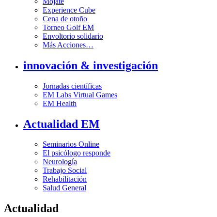
Mójate
Experience Cube
Cena de otoño
Torneo Golf EM
Envoltorio solidario
Más Acciones…
innovación & investigación
Jornadas científicas
EM Labs Virtual Games
EM Health
Actualidad EM
Seminarios Online
El psicólogo responde
Neurología
Trabajo Social
Rehabilitación
Salud General
Actualidad