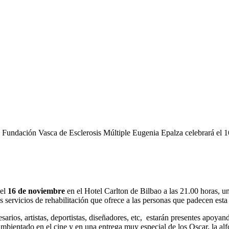
a Fundación Vasca de Esclerosis Múltiple Eugenia Epalza celebrará el 
 el
16 de noviembre
en el Hotel Carlton de Bilbao a las 21.00 horas, u
los servicios de rehabilitación que ofrece a las personas que padecen es
rios, artistas, deportistas, diseñadores, etc, estarán presentes apoyand
 ambientado en el cine y en una entrega muy especial de los Oscar, la a