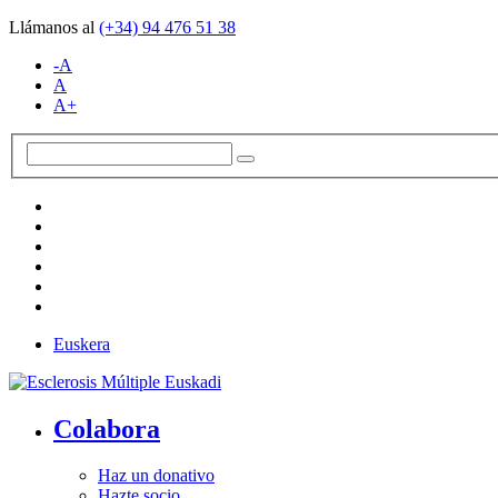
Llámanos al
(+34)
94 476 51 38
-A
A
A+
Euskera
Colabora
Haz un donativo
Hazte socio