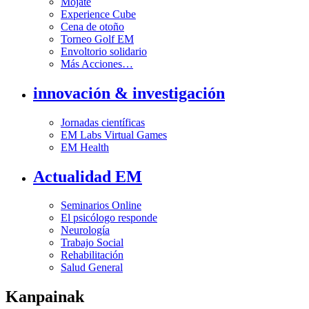
Mójate
Experience Cube
Cena de otoño
Torneo Golf EM
Envoltorio solidario
Más Acciones…
innovación & investigación
Jornadas científicas
EM Labs Virtual Games
EM Health
Actualidad EM
Seminarios Online
El psicólogo responde
Neurología
Trabajo Social
Rehabilitación
Salud General
Kanpainak