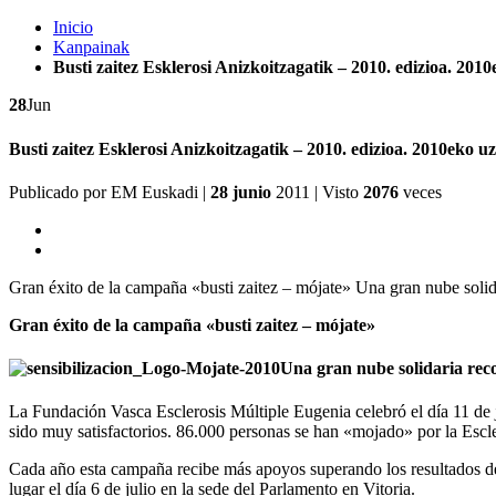
Inicio
Kanpainak
Busti zaitez Esklerosi Anizkoitzagatik – 2010. edizioa. 2010
28
Jun
Busti zaitez Esklerosi Anizkoitzagatik – 2010. edizioa. 2010eko uz
Publicado por
EM Euskadi
|
28 junio
2011
| Visto
2076
veces
Gran éxito de la campaña «busti zaitez – mójate» Una gran nube soli
Gran éxito de la campaña «busti zaitez – mójate»
Una gran nube solidaria rec
La Fundación Vasca Esclerosis Múltiple Eugenia celebró el día 11 de j
sido muy satisfactorios. 86.000 personas se han «mojado» por la Escle
Cada año esta campaña recibe más apoyos superando los resultados de
lugar el día 6 de julio en la sede del Parlamento en Vitoria.