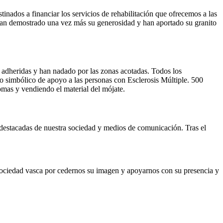
tinados a financiar los servicios de rehabilitación que ofrecemos a las
s han demostrado una vez más su generosidad y han aportado su granito
as adheridas y han nadado por las zonas acotadas. Todos los
to simbólico de apoyo a las personas con Esclerosis Múltiple. 500
omas y vendiendo el material del mójate.
 destacadas de nuestra sociedad y medios de comunicación. Tras el
sociedad vasca por cedernos su imagen y apoyarnos con su presencia y