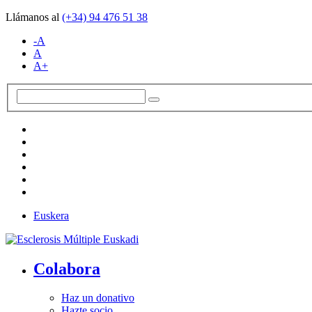
Llámanos al
(+34)
94 476 51 38
-A
A
A+
Euskera
Colabora
Haz un donativo
Hazte socio