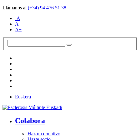
Llámanos al
(+34)
94 476 51 38
-A
A
A+
Euskera
Colabora
Haz un donativo
Hazte socio