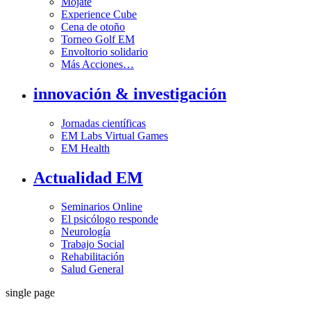
Mójate
Experience Cube
Cena de otoño
Torneo Golf EM
Envoltorio solidario
Más Acciones…
innovación & investigación
Jornadas científicas
EM Labs Virtual Games
EM Health
Actualidad EM
Seminarios Online
El psicólogo responde
Neurología
Trabajo Social
Rehabilitación
Salud General
single page