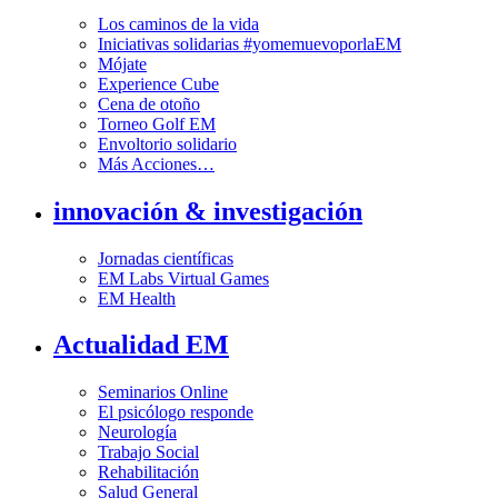
Los caminos de la vida
Iniciativas solidarias #yomemuevoporlaEM
Mójate
Experience Cube
Cena de otoño
Torneo Golf EM
Envoltorio solidario
Más Acciones…
innovación & investigación
Jornadas científicas
EM Labs Virtual Games
EM Health
Actualidad EM
Seminarios Online
El psicólogo responde
Neurología
Trabajo Social
Rehabilitación
Salud General