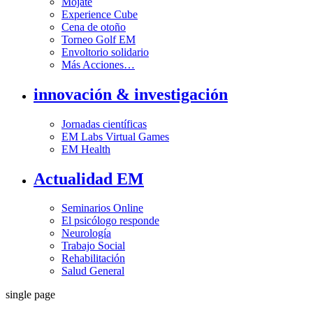
Mójate
Experience Cube
Cena de otoño
Torneo Golf EM
Envoltorio solidario
Más Acciones…
innovación & investigación
Jornadas científicas
EM Labs Virtual Games
EM Health
Actualidad EM
Seminarios Online
El psicólogo responde
Neurología
Trabajo Social
Rehabilitación
Salud General
single page