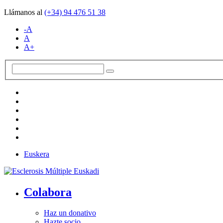
Llámanos al
(+34)
94 476 51 38
-A
A
A+
Euskera
Colabora
Haz un donativo
Hazte socio