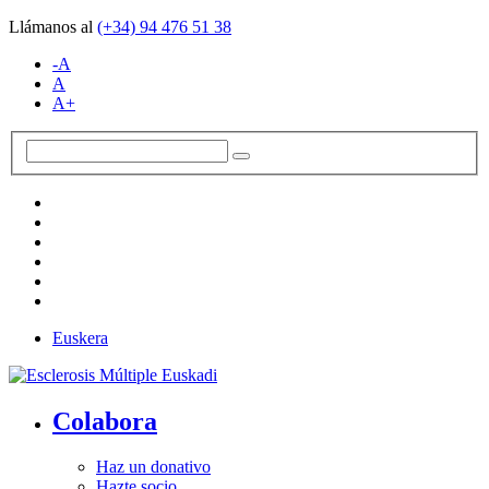
Llámanos al
(+34)
94 476 51 38
-A
A
A+
Euskera
Colabora
Haz un donativo
Hazte socio