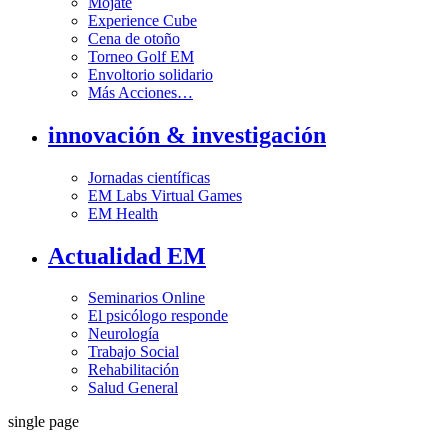
Mójate
Experience Cube
Cena de otoño
Torneo Golf EM
Envoltorio solidario
Más Acciones…
innovación & investigación
Jornadas científicas
EM Labs Virtual Games
EM Health
Actualidad EM
Seminarios Online
El psicólogo responde
Neurología
Trabajo Social
Rehabilitación
Salud General
single page