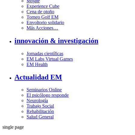
Mójate
Experience Cube
Cena de otoño
Torneo Golf EM
Envoltorio solidario
Más Acciones…
innovación & investigación
Jornadas científicas
EM Labs Virtual Games
EM Health
Actualidad EM
Seminarios Online
El psicólogo responde
Neurología
Trabajo Social
Rehabilitación
Salud General
single page