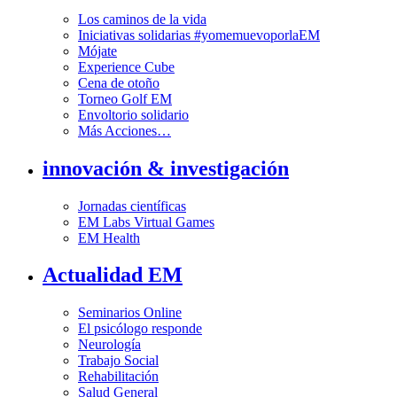
Los caminos de la vida
Iniciativas solidarias #yomemuevoporlaEM
Mójate
Experience Cube
Cena de otoño
Torneo Golf EM
Envoltorio solidario
Más Acciones…
innovación & investigación
Jornadas científicas
EM Labs Virtual Games
EM Health
Actualidad EM
Seminarios Online
El psicólogo responde
Neurología
Trabajo Social
Rehabilitación
Salud General