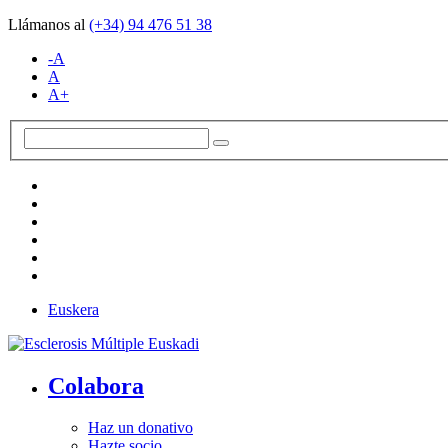
Llámanos al
(+34)
94 476 51 38
-A
A
A+
Euskera
Colabora
Haz un donativo
Hazte socio