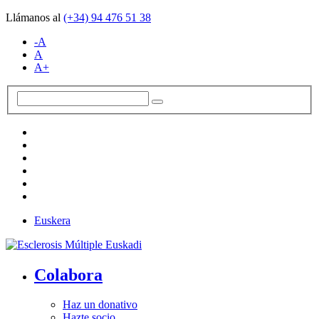
Llámanos al
(+34)
94 476 51 38
-A
A
A+
Euskera
Colabora
Haz un donativo
Hazte socio