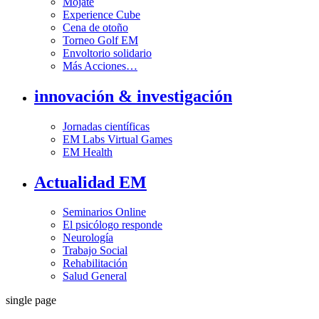
Mójate
Experience Cube
Cena de otoño
Torneo Golf EM
Envoltorio solidario
Más Acciones…
innovación & investigación
Jornadas científicas
EM Labs Virtual Games
EM Health
Actualidad EM
Seminarios Online
El psicólogo responde
Neurología
Trabajo Social
Rehabilitación
Salud General
single page