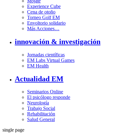
Mójate
Experience Cube
Cena de otoño
Torneo Golf EM
Envoltorio solidario
Más Acciones…
innovación & investigación
Jornadas científicas
EM Labs Virtual Games
EM Health
Actualidad EM
Seminarios Online
El psicólogo responde
Neurología
Trabajo Social
Rehabilitación
Salud General
single page