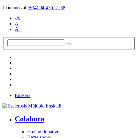
Llámanos al
(+34)
94 476 51 38
-A
A
A+
Euskera
Colabora
Haz un donativo
Hazte socio