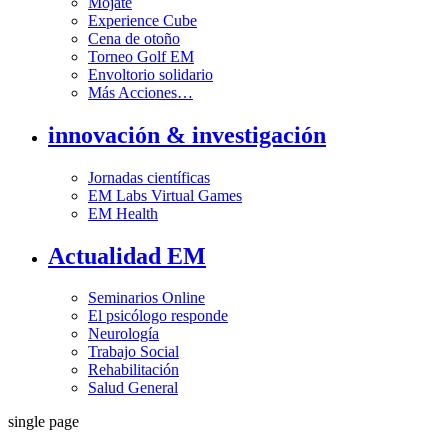
Mójate
Experience Cube
Cena de otoño
Torneo Golf EM
Envoltorio solidario
Más Acciones…
innovación & investigación
Jornadas científicas
EM Labs Virtual Games
EM Health
Actualidad EM
Seminarios Online
El psicólogo responde
Neurología
Trabajo Social
Rehabilitación
Salud General
single page