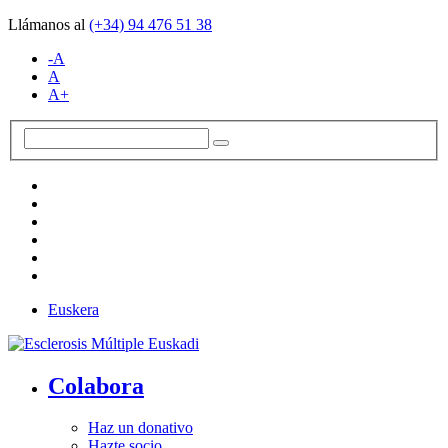
Llámanos al
(+34)
94 476 51 38
-A
A
A+
Euskera
Colabora
Haz un donativo
Hazte socio