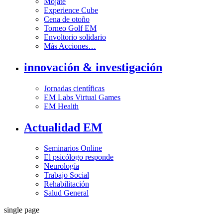
Mójate
Experience Cube
Cena de otoño
Torneo Golf EM
Envoltorio solidario
Más Acciones…
innovación & investigación
Jornadas científicas
EM Labs Virtual Games
EM Health
Actualidad EM
Seminarios Online
El psicólogo responde
Neurología
Trabajo Social
Rehabilitación
Salud General
single page