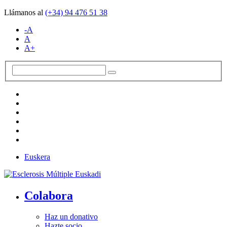
Llámanos al
(+34)
94 476 51 38
-A
A
A+
Euskera
Colabora
Haz un donativo
Hazte socio