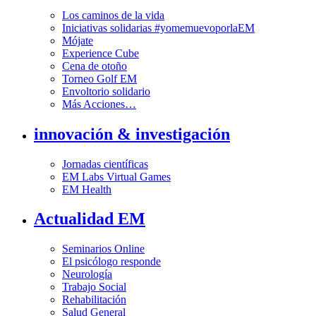
Los caminos de la vida
Iniciativas solidarias #yomemuevoporlaEM
Mójate
Experience Cube
Cena de otoño
Torneo Golf EM
Envoltorio solidario
Más Acciones…
innovación & investigación
Jornadas científicas
EM Labs Virtual Games
EM Health
Actualidad EM
Seminarios Online
El psicólogo responde
Neurología
Trabajo Social
Rehabilitación
Salud General