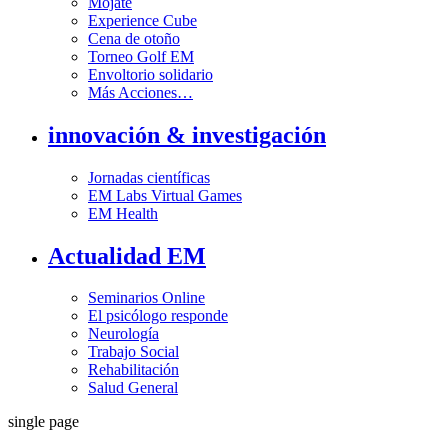
Mójate
Experience Cube
Cena de otoño
Torneo Golf EM
Envoltorio solidario
Más Acciones…
innovación & investigación
Jornadas científicas
EM Labs Virtual Games
EM Health
Actualidad EM
Seminarios Online
El psicólogo responde
Neurología
Trabajo Social
Rehabilitación
Salud General
single page