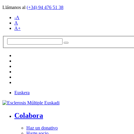
Llámanos al
(+34)
94 476 51 38
-A
A
A+
Euskera
Colabora
Haz un donativo
Hazte socio