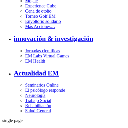
Mójate
Experience Cube
Cena de otoño
Torneo Golf EM
Envoltorio solidario
Más Acciones…
innovación & investigación
Jornadas científicas
EM Labs Virtual Games
EM Health
Actualidad EM
Seminarios Online
El psicólogo responde
Neurología
Trabajo Social
Rehabilitación
Salud General
single page