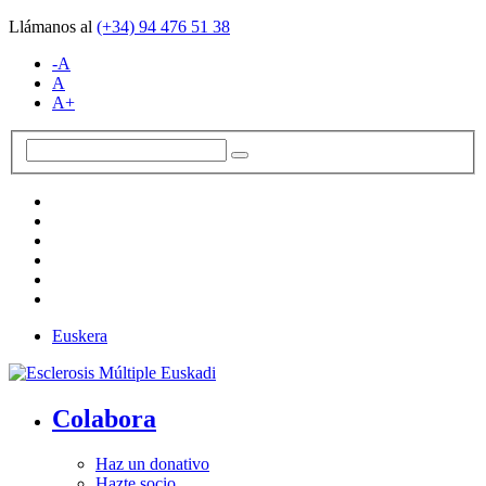
Llámanos al
(+34)
94 476 51 38
-A
A
A+
Euskera
Colabora
Haz un donativo
Hazte socio