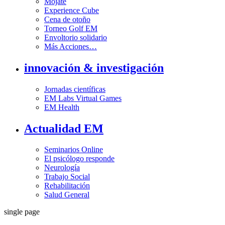
Mójate
Experience Cube
Cena de otoño
Torneo Golf EM
Envoltorio solidario
Más Acciones…
innovación & investigación
Jornadas científicas
EM Labs Virtual Games
EM Health
Actualidad EM
Seminarios Online
El psicólogo responde
Neurología
Trabajo Social
Rehabilitación
Salud General
single page