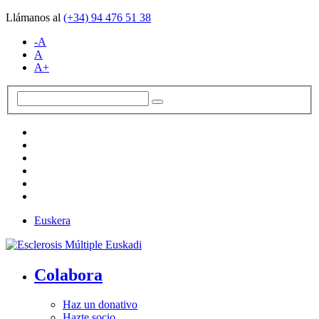
Llámanos al
(+34)
94 476 51 38
-A
A
A+
Euskera
Colabora
Haz un donativo
Hazte socio