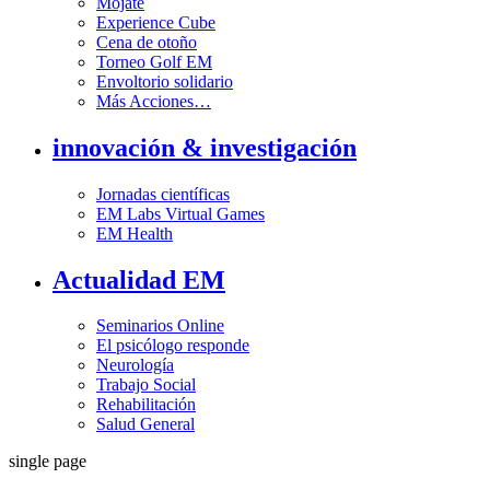
Mójate
Experience Cube
Cena de otoño
Torneo Golf EM
Envoltorio solidario
Más Acciones…
innovación & investigación
Jornadas científicas
EM Labs Virtual Games
EM Health
Actualidad EM
Seminarios Online
El psicólogo responde
Neurología
Trabajo Social
Rehabilitación
Salud General
single page