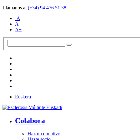
Llámanos al
(+34)
94 476 51 38
-A
A
A+
Euskera
Colabora
Haz un donativo
Hazte socio