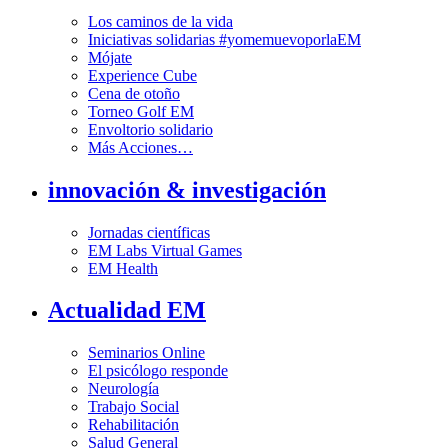
Los caminos de la vida
Iniciativas solidarias #yomemuevoporlaEM
Mójate
Experience Cube
Cena de otoño
Torneo Golf EM
Envoltorio solidario
Más Acciones…
innovación & investigación
Jornadas científicas
EM Labs Virtual Games
EM Health
Actualidad EM
Seminarios Online
El psicólogo responde
Neurología
Trabajo Social
Rehabilitación
Salud General